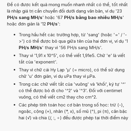
Để có được kết quả mong muốn nhanh nhất có thể, tốt nhất
là nhập giá trị cần chuyển đổi dưới dạng văn bản, ví dụ '23
PH/s sang MH/s
' hoặc '67
PH/s bằng bao nhiêu MH/s
'
hoặc đơn giản là '12
PH/s
':
Trong hầu hết các trường hợp, từ 'sang' (hoặc '=' / '-
>') có thể được bỏ qua giữa tên của hai đơn vị, ví dụ '1
PH/s MH/s
' thay vì '56 PH/s sang MH/s'.
Thay vì '1,91 x 10^5', có thể viết 1,91e5. Chữ 'e' là viết
tắt của 'exponent'.
Thay vì chữ cái Hy Lạp 'µ' (= micro), có thể sử dụng
chữ 'u' đơn giản, ví dụ uPa thay vì µPa.
Trong các chữ viết tắt của 'vuông' và 'khối', ký tự '^'
có thể được bỏ đi cho '^2' và '^3'. Đối với centimet
vuông, có thể viết cm2 thay cho cm^2.
Các phép tính toán học cơ bản trong số học: trừ (-),
ngoặc, cộng (+), nhân (*, x), số mũ (^), pi (π), căn bậc
hai (√) và chia (/, :, ÷) đều được phép tại thời điểm này