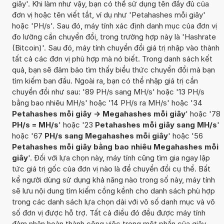
giây'. Khi làm như vậy, bạn có thể sử dụng tên đầy đủ của
đơn vị hoặc tên viết tắt, ví dụ như 'Petahashes mỗi giây'
hoặc 'PH/s'. Sau đó, máy tính xác định danh mục của đơn vị
đo lường cần chuyển đổi, trong trường hợp này là 'Hashrate
(Bitcoin)'. Sau đó, máy tính chuyển đổi giá trị nhập vào thành
tất cả các đơn vị phù hợp mà nó biết. Trong danh sách kết
quả, bạn sẽ đảm bảo tìm thấy biểu thức chuyển đổi mà bạn
tìm kiếm ban đầu. Ngoài ra, bạn có thể nhập giá trị cần
chuyển đổi như sau: '89 PH/s sang MH/s' hoặc '13 PH/s
bằng bao nhiêu MH/s' hoặc '14 PH/s ra MH/s' hoặc '34
Petahashes mỗi giây -> Megahashes mỗi giây
' hoặc '78
PH/s = MH/s
' hoặc '23
Petahashes mỗi giây sang MH/s
'
hoặc '67
PH/s sang Megahashes mỗi giây
' hoặc '56
Petahashes mỗi giây bằng bao nhiêu Megahashes mỗi
giây
'. Đối với lựa chọn này, máy tính cũng tìm gia ngay lập
tức giá trị gốc của đơn vị nào là để chuyển đổi cụ thể. Bất
kể người dùng sử dụng khả năng nào trong số này, máy tính
sẽ lưu nội dung tìm kiếm cồng kềnh cho danh sách phù hợp
trong các danh sách lựa chọn dài với vô số danh mục và vô
số đơn vị được hỗ trợ. Tất cả điều đó đều được máy tính
đảm nhận hoàn thành công việc trong một phần của giây.