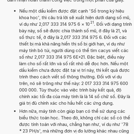
Nếu một dấu kiểm được đặt cạnh 'Số trong ký hiệu
khoa học', thì câu trả lời sẽ xuất hiện dưới dạng số mũ,
21
ví dụ như 2,017 333 314 975 6
×
10
. Đối với dạng trình
bày này, số sẽ được chia thành số mũ, ở đây là 21, và
số thực tế, ở đây là 2,017 333 314 975 6. Đối với các
thiết bị mà khả năng hiển thị số bị giới hạn, ví dụ như
máy tính bỏ túi, người dùng có thể tìm cacys viết các
số như 2,017 333 314 975 6E+21. Đặc biệt, điều này
làm cho số rất lớn và số rất nhỏ dễ đọc hơn. Nếu một
dấu kiểm chưa được đặt tại vị trí này, thì kết quả được
trình theo cách viết số thông thường. Đối với ví dụ
trên, nó sẽ trông như thế này: 2 017 333 314 975 600
000 000. Tùy thuộc vào việc trình bày kết quả, độ
chính xác tối đa của máy tính là là 14 số chữ số. Đây là
giá trị đủ chính xác cho hầu hết các ứng dụng.
Hơn nữa, máy tính còn giúp bạn có thể sử dụng các
biểu thức toán học. Theo đó, không chỉ các số có thể
được tính toán với nhau, chẳng hạn như, ví dụ như '78
* 23 PH/s', mà những đơn vị đo lường khác nhau cũng