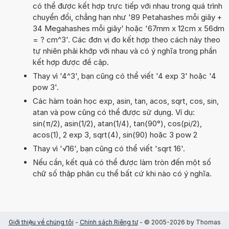
có thể được kết hợp trực tiếp với nhau trong quá trình
chuyển đổi, chẳng hạn như '89 Petahashes mỗi giây +
34 Megahashes mỗi giây' hoặc '67mm x 12cm x 56dm
= ? cm^3'. Các đơn vị đo kết hợp theo cách này theo
tự nhiên phải khớp với nhau và có ý nghĩa trong phần
kết hợp được đề cập.
Thay vì '4^3', bạn cũng có thể viết '4 exp 3' hoặc '4
pow 3'.
Các hàm toán học exp, asin, tan, acos, sqrt, cos, sin,
atan và pow cũng có thể được sử dụng. Ví dụ:
sin(π/2), asin(1/2), atan(1/4), tan(90°), cos(pi/2),
acos(1), 2 exp 3, sqrt(4), sin(90) hoặc 3 pow 2
Thay vì '√16', bạn cũng có thể viết 'sqrt 16'.
Nếu cần, kết quả có thể được làm tròn đến một số
chữ số thập phân cụ thể bất cứ khi nào có ý nghĩa.
Giới thiệu về chúng tôi
-
Chính sách Riêng tư
- © 2005-2026 by Thomas