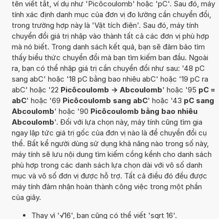
tên viết tắt, ví dụ như 'Picôcoulomb' hoặc 'pC'. Sau đó, máy
tính xác định danh mục của đơn vị đo lường cần chuyển đổi,
trong trường hợp này là 'Vật tích điện'. Sau đó, máy tính
chuyển đổi giá trị nhập vào thành tất cả các đơn vị phù hợp
mà nó biết. Trong danh sách kết quả, bạn sẽ đảm bảo tìm
thấy biểu thức chuyển đổi mà bạn tìm kiếm ban đầu. Ngoài
ra, bạn có thể nhập giá trị cần chuyển đổi như sau: '48 pC
sang abC' hoặc '18 pC bằng bao nhiêu abC' hoặc '19 pC ra
abC' hoặc '22
Picôcoulomb -> Abcoulomb
' hoặc '95
pC =
abC
' hoặc '69
Picôcoulomb sang abC
' hoặc '43
pC sang
Abcoulomb
' hoặc '90
Picôcoulomb bằng bao nhiêu
Abcoulomb
'. Đối với lựa chọn này, máy tính cũng tìm gia
ngay lập tức giá trị gốc của đơn vị nào là để chuyển đổi cụ
thể. Bất kể người dùng sử dụng khả năng nào trong số này,
máy tính sẽ lưu nội dung tìm kiếm cồng kềnh cho danh sách
phù hợp trong các danh sách lựa chọn dài với vô số danh
mục và vô số đơn vị được hỗ trợ. Tất cả điều đó đều được
máy tính đảm nhận hoàn thành công việc trong một phần
của giây.
Thay vì '√16', bạn cũng có thể viết 'sqrt 16'.