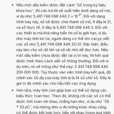
Nếu một dấu kiểm được đặt cạnh 'Số trong ký hiệu
khoa học', thì câu trả lời sẽ xuất hiện dưới dạng số mũ,
21
ví dụ như 5,461 748 098 446 2
×
10
. Đối với dạng
trình bày này, số sẽ được chia thành số mũ, ở đây là 21,
và số thực tế, ở đây là 5,461 748 098 446 2. Đối với
các thiết bị mà khả năng hiển thị số bị giới hạn, ví dụ
như máy tính bỏ túi, người dùng có thể tìm cacys viết
các số như 5,461 748 098 446 2E+21. Đặc biệt, điều
này làm cho số rất lớn và số rất nhỏ dễ đọc hơn. Nếu
một dấu kiểm chưa được đặt tại vị trí này, thì kết quả
được trình theo cách viết số thông thường. Đối với ví
dụ trên, nó sẽ trông như thế này: 5 461 748 098 446
200 000 000. Tùy thuộc vào việc trình bày kết quả, độ
chính xác tối đa của máy tính là là 14 số chữ số. Đây là
giá trị đủ chính xác cho hầu hết các ứng dụng.
Hơn nữa, máy tính còn giúp bạn có thể sử dụng các
biểu thức toán học. Theo đó, không chỉ các số có thể
được tính toán với nhau, chẳng hạn như, ví dụ như '59
* 33 pC', mà những đơn vị đo lường khác nhau cũng
có thể được kết hợp trực tiếp với nhau trong quá trình