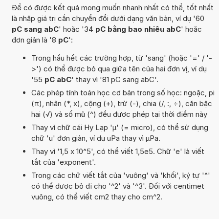
Để có được kết quả mong muốn nhanh nhất có thể, tốt nhất
là nhập giá trị cần chuyển đổi dưới dạng văn bản, ví dụ '60
pC sang abC
' hoặc '34
pC bằng bao nhiêu abC
' hoặc
đơn giản là '8
pC
':
Trong hầu hết các trường hợp, từ 'sang' (hoặc '=' / '-
>') có thể được bỏ qua giữa tên của hai đơn vị, ví dụ
'55
pC abC
' thay vì '81 pC sang abC'.
Các phép tính toán học cơ bản trong số học: ngoặc, pi
(π), nhân (*, x), cộng (+), trừ (-), chia (/, :, ÷), căn bậc
hai (√) và số mũ (^) đều được phép tại thời điểm này
Thay vì chữ cái Hy Lạp 'µ' (= micro), có thể sử dụng
chữ 'u' đơn giản, ví dụ uPa thay vì µPa.
Thay vì '1,5 x 10^5', có thể viết 1,5e5. Chữ 'e' là viết
tắt của 'exponent'.
Trong các chữ viết tắt của 'vuông' và 'khối', ký tự '^'
có thể được bỏ đi cho '^2' và '^3'. Đối với centimet
vuông, có thể viết cm2 thay cho cm^2.