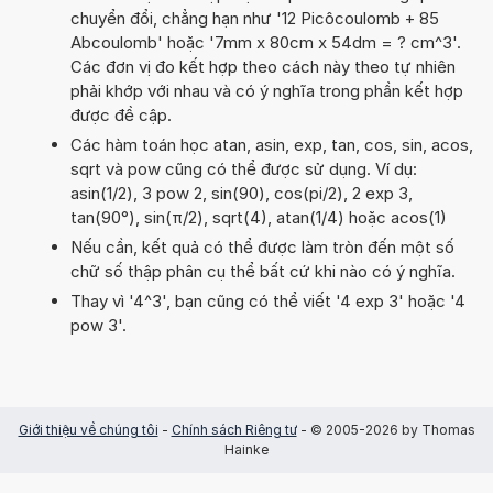
chuyển đổi, chẳng hạn như '12 Picôcoulomb + 85
Abcoulomb' hoặc '7mm x 80cm x 54dm = ? cm^3'.
Các đơn vị đo kết hợp theo cách này theo tự nhiên
phải khớp với nhau và có ý nghĩa trong phần kết hợp
được đề cập.
Các hàm toán học atan, asin, exp, tan, cos, sin, acos,
sqrt và pow cũng có thể được sử dụng. Ví dụ:
asin(1/2), 3 pow 2, sin(90), cos(pi/2), 2 exp 3,
tan(90°), sin(π/2), sqrt(4), atan(1/4) hoặc acos(1)
Nếu cần, kết quả có thể được làm tròn đến một số
chữ số thập phân cụ thể bất cứ khi nào có ý nghĩa.
Thay vì '4^3', bạn cũng có thể viết '4 exp 3' hoặc '4
pow 3'.
Giới thiệu về chúng tôi
-
Chính sách Riêng tư
- © 2005-2026 by Thomas
Hainke