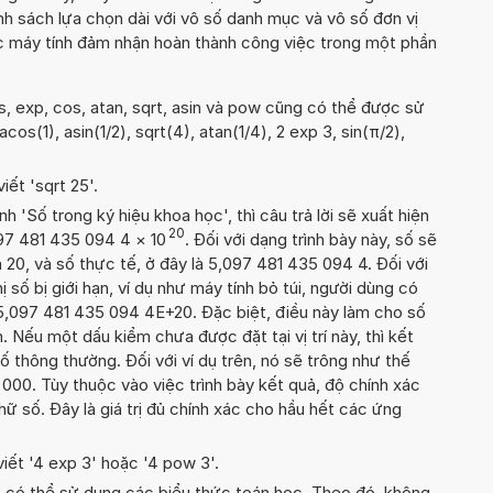
h sách lựa chọn dài với vô số danh mục và vô số đơn vị
c máy tính đảm nhận hoàn thành công việc trong một phần
s, exp, cos, atan, sqrt, asin và pow cũng có thể được sử
cos(1), asin(1/2), sqrt(4), atan(1/4), 2 exp 3, sin(π/2),
iết 'sqrt 25'.
'Số trong ký hiệu khoa học', thì câu trả lời sẽ xuất hiện
20
097 481 435 094 4
×
10
. Đối với dạng trình bày này, số sẽ
 20, và số thực tế, ở đây là 5,097 481 435 094 4. Đối với
ị số bị giới hạn, ví dụ như máy tính bỏ túi, người dùng có
5,097 481 435 094 4E+20. Đặc biệt, điều này làm cho số
. Nếu một dấu kiểm chưa được đặt tại vị trí này, thì kết
ố thông thường. Đối với ví dụ trên, nó sẽ trông như thế
00. Tùy thuộc vào việc trình bày kết quả, độ chính xác
chữ số. Đây là giá trị đủ chính xác cho hầu hết các ứng
viết '4 exp 3' hoặc '4 pow 3'.
n có thể sử dụng các biểu thức toán học. Theo đó, không