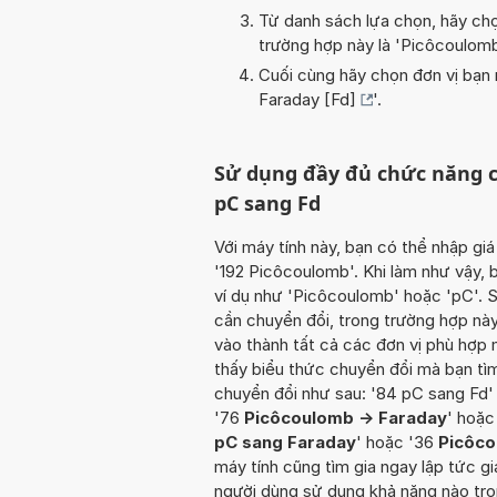
Từ danh sách lựa chọn, hãy chọ
trường hợp này là '
Picôcoulom
Cuối cùng hãy chọn đơn vị bạn m
Faraday [Fd]
'.
Sử dụng đầy đủ chức năng c
pC sang Fd
Với máy tính này, bạn có thể nhập giá
'192 Picôcoulomb'. Khi làm như vậy, 
ví dụ như 'Picôcoulomb' hoặc 'pC'. 
cần chuyển đổi, trong trường hợp này 
vào thành tất cả các đơn vị phù hợp
thấy biểu thức chuyển đổi mà bạn tìm
chuyển đổi như sau: '84 pC sang Fd'
'76
Picôcoulomb -> Faraday
' hoặc
pC sang Faraday
' hoặc '36
Picôco
máy tính cũng tìm gia ngay lập tức gi
người dùng sử dụng khả năng nào tro