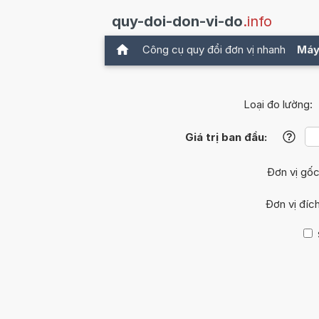
quy-doi-don-vi-do
.info
Công cụ quy đổi đơn vị nhanh
Máy
Loại đo lường:
Giá trị ban đầu:
?
Đơn vị gố
Đơn vị đíc