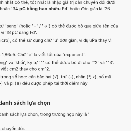
hất có thể, tốt nhất là nhập giá trị cần chuyển đổi dưới
 hoặc '34
pC bằng bao nhiêu Fd
' hoặc đơn giản là '26
từ 'sang' (hoặc '=' / '->') có thể được bỏ qua giữa tên của
 vì '18 pC sang Fd'.
icro), có thể sử dụng chữ 'u' đơn giản, ví dụ uPa thay vì
t 1,86e5. Chữ 'e' là viết tắt của 'exponent'.
g' và 'khối', ký tự '^' có thể được bỏ đi cho '^2' và '^3'.
 viết cm2 thay cho cm^2.
rong số học: căn bậc hai (√), trừ (-), nhân (*, x), số mũ
 (+) và pi (π) đều được phép tại thời điểm này
 danh sách lựa chọn
nh sách lựa chọn, trong trường hợp này là '
n chuyển đổi.