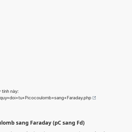
 tính này:
o/quy+doi+tu+Picocoulomb+sang+Faraday.php
ulomb sang Faraday (pC sang Fd)