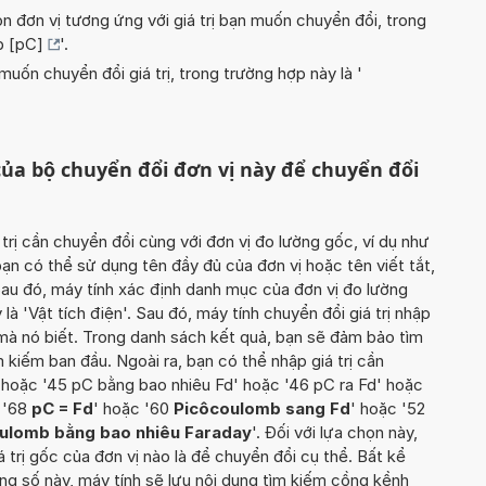
n đơn vị tương ứng với giá trị bạn muốn chuyển đổi, trong
b [pC]
'.
uốn chuyển đổi giá trị, trong trường hợp này là '
ủa bộ chuyển đổi đơn vị này để chuyển đổi
 trị cần chuyển đổi cùng với đơn vị đo lường gốc, ví dụ như
bạn có thể sử dụng tên đầy đủ của đơn vị hoặc tên viết tắt,
Sau đó, máy tính xác định danh mục của đơn vị đo lường
là 'Vật tích điện'. Sau đó, máy tính chuyển đổi giá trị nhập
 mà nó biết. Trong danh sách kết quả, bạn sẽ đảm bảo tìm
 kiếm ban đầu. Ngoài ra, bạn có thể nhập giá trị cần
 hoặc '45 pC bằng bao nhiêu Fd' hoặc '46 pC ra Fd' hoặc
 '68
pC = Fd
' hoặc '60
Picôcoulomb sang Fd
' hoặc '52
ulomb bằng bao nhiêu Faraday
'. Đối với lựa chọn này,
á trị gốc của đơn vị nào là để chuyển đổi cụ thể. Bất kể
ng số này, máy tính sẽ lưu nội dung tìm kiếm cồng kềnh