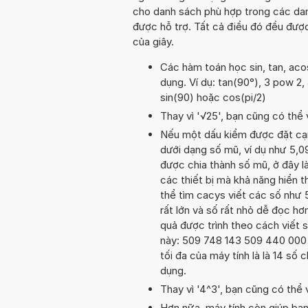
cho danh sách phù hợp trong các dan
được hỗ trợ. Tất cả điều đó đều đượ
của giây.
Các hàm toán học sin, tan, aco
dụng. Ví dụ: tan(90°), 3 pow 2, a
sin(90) hoặc cos(pi/2)
Thay vì '√25', bạn cũng có thể v
Nếu một dấu kiểm được đặt cạnh 
dưới dạng số mũ, ví dụ như 5,
được chia thành số mũ, ở đây là
các thiết bị mà khả năng hiển th
thể tìm cacys viết các số như 
rất lớn và số rất nhỏ dễ đọc hơn
quả được trình theo cách viết s
này: 509 748 143 509 440 000 0
tối đa của máy tính là là 14 số 
dụng.
Thay vì '4^3', bạn cũng có thể 
Hơn nữa, máy tính còn giúp bạ