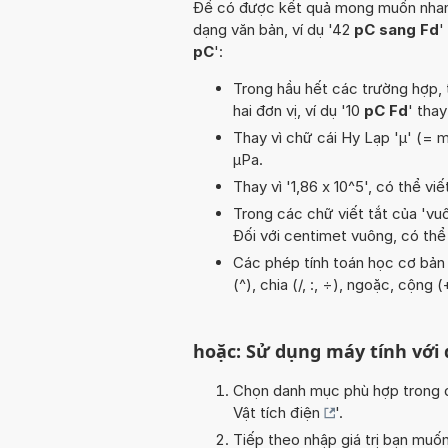
Để có được kết quả mong muốn nhanh n
dạng văn bản, ví dụ '42
pC sang Fd
'
pC
':
Trong hầu hết các trường hợp, 
hai đơn vị, ví dụ '10
pC Fd
' thay
Thay vì chữ cái Hy Lạp 'µ' (= m
µPa.
Thay vì '1,86 x 10^5', có thể viế
Trong các chữ viết tắt của 'vuôn
Đối với centimet vuông, có thể
Các phép tính toán học cơ bản t
(^), chia (/, :, ÷), ngoặc, cộng
hoặc: Sử dụng máy tính với
Chọn danh mục phù hợp trong da
Vật tích điện
'.
Tiếp theo nhập giá trị bạn muố