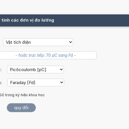
 tính các đơn vị đo lường
c:
h:
Số trong ký hiệu khoa học