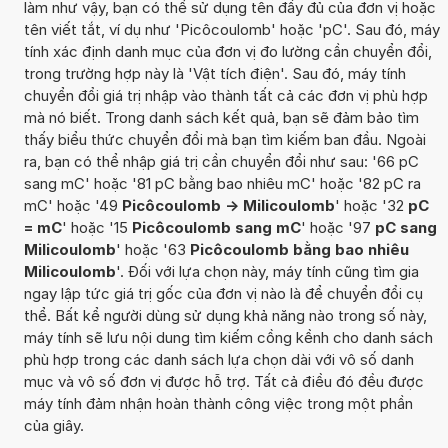
làm như vậy, bạn có thể sử dụng tên đầy đủ của đơn vị hoặc
tên viết tắt, ví dụ như 'Picôcoulomb' hoặc 'pC'. Sau đó, máy
tính xác định danh mục của đơn vị đo lường cần chuyển đổi,
trong trường hợp này là 'Vật tích điện'. Sau đó, máy tính
chuyển đổi giá trị nhập vào thành tất cả các đơn vị phù hợp
mà nó biết. Trong danh sách kết quả, bạn sẽ đảm bảo tìm
thấy biểu thức chuyển đổi mà bạn tìm kiếm ban đầu. Ngoài
ra, bạn có thể nhập giá trị cần chuyển đổi như sau: '66 pC
sang mC' hoặc '81 pC bằng bao nhiêu mC' hoặc '82 pC ra
mC' hoặc '49
Picôcoulomb -> Milicoulomb
' hoặc '32
pC
= mC
' hoặc '15
Picôcoulomb sang mC
' hoặc '97
pC sang
Milicoulomb
' hoặc '63
Picôcoulomb bằng bao nhiêu
Milicoulomb
'. Đối với lựa chọn này, máy tính cũng tìm gia
ngay lập tức giá trị gốc của đơn vị nào là để chuyển đổi cụ
thể. Bất kể người dùng sử dụng khả năng nào trong số này,
máy tính sẽ lưu nội dung tìm kiếm cồng kềnh cho danh sách
phù hợp trong các danh sách lựa chọn dài với vô số danh
mục và vô số đơn vị được hỗ trợ. Tất cả điều đó đều được
máy tính đảm nhận hoàn thành công việc trong một phần
của giây.