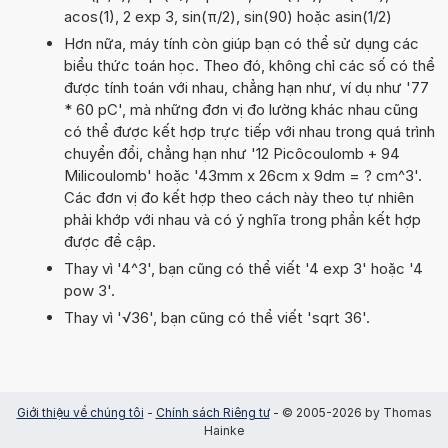
acos(1), 2 exp 3, sin(π/2), sin(90) hoặc asin(1/2)
Hơn nữa, máy tính còn giúp bạn có thể sử dụng các
biểu thức toán học. Theo đó, không chỉ các số có thể
được tính toán với nhau, chẳng hạn như, ví dụ như '77
* 60 pC', mà những đơn vị đo lường khác nhau cũng
có thể được kết hợp trực tiếp với nhau trong quá trình
chuyển đổi, chẳng hạn như '12 Picôcoulomb + 94
Milicoulomb' hoặc '43mm x 26cm x 9dm = ? cm^3'.
Các đơn vị đo kết hợp theo cách này theo tự nhiên
phải khớp với nhau và có ý nghĩa trong phần kết hợp
được đề cập.
Thay vì '4^3', bạn cũng có thể viết '4 exp 3' hoặc '4
pow 3'.
Thay vì '√36', bạn cũng có thể viết 'sqrt 36'.
Giới thiệu về chúng tôi
-
Chính sách Riêng tư
- © 2005-2026 by Thomas
Hainke