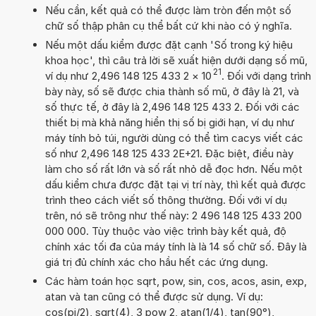
Nếu cần, kết quả có thể được làm tròn đến một số
chữ số thập phân cụ thể bất cứ khi nào có ý nghĩa.
Nếu một dấu kiểm được đặt cạnh 'Số trong ký hiệu
khoa học', thì câu trả lời sẽ xuất hiện dưới dạng số mũ,
21
ví dụ như 2,496 148 125 433 2
×
10
. Đối với dạng trình
bày này, số sẽ được chia thành số mũ, ở đây là 21, và
số thực tế, ở đây là 2,496 148 125 433 2. Đối với các
thiết bị mà khả năng hiển thị số bị giới hạn, ví dụ như
máy tính bỏ túi, người dùng có thể tìm cacys viết các
số như 2,496 148 125 433 2E+21. Đặc biệt, điều này
làm cho số rất lớn và số rất nhỏ dễ đọc hơn. Nếu một
dấu kiểm chưa được đặt tại vị trí này, thì kết quả được
trình theo cách viết số thông thường. Đối với ví dụ
trên, nó sẽ trông như thế này: 2 496 148 125 433 200
000 000. Tùy thuộc vào việc trình bày kết quả, độ
chính xác tối đa của máy tính là là 14 số chữ số. Đây là
giá trị đủ chính xác cho hầu hết các ứng dụng.
Các hàm toán học sqrt, pow, sin, cos, acos, asin, exp,
atan và tan cũng có thể được sử dụng. Ví dụ:
cos(pi/2), sqrt(4), 3 pow 2, atan(1/4), tan(90°),