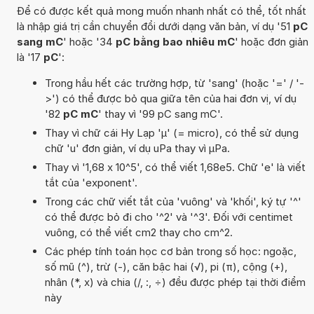
Để có được kết quả mong muốn nhanh nhất có thể, tốt nhất
là nhập giá trị cần chuyển đổi dưới dạng văn bản, ví dụ '51
pC
sang mC
' hoặc '34
pC bằng bao nhiêu mC
' hoặc đơn giản
là '17
pC
':
Trong hầu hết các trường hợp, từ 'sang' (hoặc '=' / '-
>') có thể được bỏ qua giữa tên của hai đơn vị, ví dụ
'82
pC mC
' thay vì '99 pC sang mC'.
Thay vì chữ cái Hy Lạp 'µ' (= micro), có thể sử dụng
chữ 'u' đơn giản, ví dụ uPa thay vì µPa.
Thay vì '1,68 x 10^5', có thể viết 1,68e5. Chữ 'e' là viết
tắt của 'exponent'.
Trong các chữ viết tắt của 'vuông' và 'khối', ký tự '^'
có thể được bỏ đi cho '^2' và '^3'. Đối với centimet
vuông, có thể viết cm2 thay cho cm^2.
Các phép tính toán học cơ bản trong số học: ngoặc,
số mũ (^), trừ (-), căn bậc hai (√), pi (π), cộng (+),
nhân (*, x) và chia (/, :, ÷) đều được phép tại thời điểm
này