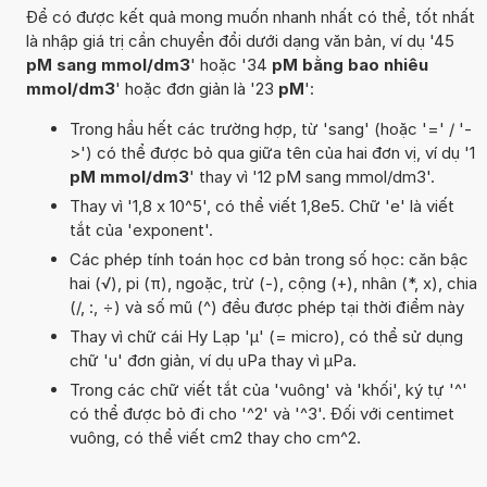
Để có được kết quả mong muốn nhanh nhất có thể, tốt nhất
là nhập giá trị cần chuyển đổi dưới dạng văn bản, ví dụ '45
pM sang mmol/dm3
' hoặc '34
pM bằng bao nhiêu
mmol/dm3
' hoặc đơn giản là '23
pM
':
Trong hầu hết các trường hợp, từ 'sang' (hoặc '=' / '-
>') có thể được bỏ qua giữa tên của hai đơn vị, ví dụ '1
pM mmol/dm3
' thay vì '12 pM sang mmol/dm3'.
Thay vì '1,8 x 10^5', có thể viết 1,8e5. Chữ 'e' là viết
tắt của 'exponent'.
Các phép tính toán học cơ bản trong số học: căn bậc
hai (√), pi (π), ngoặc, trừ (-), cộng (+), nhân (*, x), chia
(/, :, ÷) và số mũ (^) đều được phép tại thời điểm này
Thay vì chữ cái Hy Lạp 'µ' (= micro), có thể sử dụng
chữ 'u' đơn giản, ví dụ uPa thay vì µPa.
Trong các chữ viết tắt của 'vuông' và 'khối', ký tự '^'
có thể được bỏ đi cho '^2' và '^3'. Đối với centimet
vuông, có thể viết cm2 thay cho cm^2.