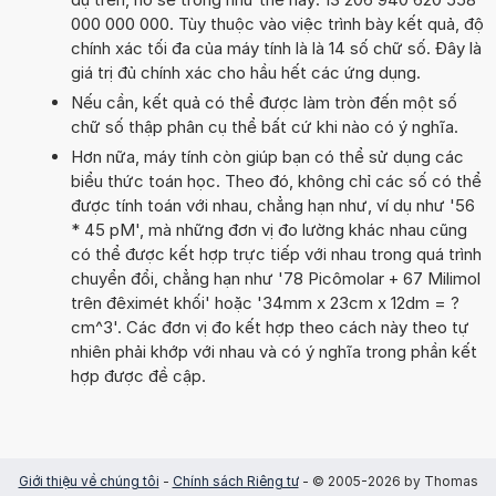
000 000 000. Tùy thuộc vào việc trình bày kết quả, độ
chính xác tối đa của máy tính là là 14 số chữ số. Đây là
giá trị đủ chính xác cho hầu hết các ứng dụng.
Nếu cần, kết quả có thể được làm tròn đến một số
chữ số thập phân cụ thể bất cứ khi nào có ý nghĩa.
Hơn nữa, máy tính còn giúp bạn có thể sử dụng các
biểu thức toán học. Theo đó, không chỉ các số có thể
được tính toán với nhau, chẳng hạn như, ví dụ như '56
* 45 pM', mà những đơn vị đo lường khác nhau cũng
có thể được kết hợp trực tiếp với nhau trong quá trình
chuyển đổi, chẳng hạn như '78 Picômolar + 67 Milimol
trên đêximét khối' hoặc '34mm x 23cm x 12dm = ?
cm^3'. Các đơn vị đo kết hợp theo cách này theo tự
nhiên phải khớp với nhau và có ý nghĩa trong phần kết
hợp được đề cập.
Giới thiệu về chúng tôi
-
Chính sách Riêng tư
- © 2005-2026 by Thomas