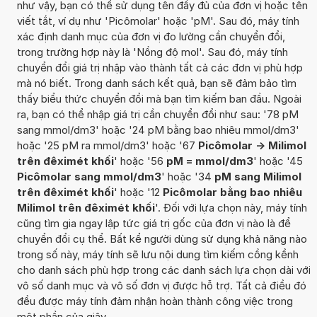
như vậy, bạn có thể sử dụng tên đầy đủ của đơn vị hoặc tên
viết tắt, ví dụ như 'Picômolar' hoặc 'pM'. Sau đó, máy tính
xác định danh mục của đơn vị đo lường cần chuyển đổi,
trong trường hợp này là 'Nồng độ mol'. Sau đó, máy tính
chuyển đổi giá trị nhập vào thành tất cả các đơn vị phù hợp
mà nó biết. Trong danh sách kết quả, bạn sẽ đảm bảo tìm
thấy biểu thức chuyển đổi mà bạn tìm kiếm ban đầu. Ngoài
ra, bạn có thể nhập giá trị cần chuyển đổi như sau: '78 pM
sang mmol/dm3' hoặc '24 pM bằng bao nhiêu mmol/dm3'
hoặc '25 pM ra mmol/dm3' hoặc '67
Picômolar -> Milimol
trên đêximét khối
' hoặc '56
pM = mmol/dm3
' hoặc '45
Picômolar sang mmol/dm3
' hoặc '34
pM sang Milimol
trên đêximét khối
' hoặc '12
Picômolar bằng bao nhiêu
Milimol trên đêximét khối
'. Đối với lựa chọn này, máy tính
cũng tìm gia ngay lập tức giá trị gốc của đơn vị nào là để
chuyển đổi cụ thể. Bất kể người dùng sử dụng khả năng nào
trong số này, máy tính sẽ lưu nội dung tìm kiếm cồng kềnh
cho danh sách phù hợp trong các danh sách lựa chọn dài với
vô số danh mục và vô số đơn vị được hỗ trợ. Tất cả điều đó
đều được máy tính đảm nhận hoàn thành công việc trong
một phần của giây.