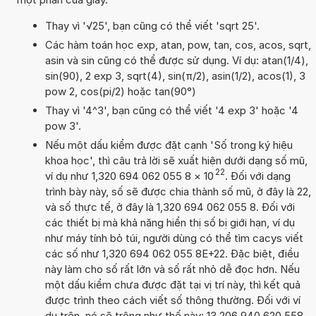
Thay vì '√25', bạn cũng có thể viết 'sqrt 25'.
Các hàm toán học exp, atan, pow, tan, cos, acos, sqrt,
asin và sin cũng có thể được sử dụng. Ví dụ: atan(1/4),
sin(90), 2 exp 3, sqrt(4), sin(π/2), asin(1/2), acos(1), 3
pow 2, cos(pi/2) hoặc tan(90°)
Thay vì '4^3', bạn cũng có thể viết '4 exp 3' hoặc '4
pow 3'.
Nếu một dấu kiểm được đặt cạnh 'Số trong ký hiệu
khoa học', thì câu trả lời sẽ xuất hiện dưới dạng số mũ,
22
ví dụ như 1,320 694 062 055 8
×
10
. Đối với dạng
trình bày này, số sẽ được chia thành số mũ, ở đây là 22,
và số thực tế, ở đây là 1,320 694 062 055 8. Đối với
các thiết bị mà khả năng hiển thị số bị giới hạn, ví dụ
như máy tính bỏ túi, người dùng có thể tìm cacys viết
các số như 1,320 694 062 055 8E+22. Đặc biệt, điều
này làm cho số rất lớn và số rất nhỏ dễ đọc hơn. Nếu
một dấu kiểm chưa được đặt tại vị trí này, thì kết quả
được trình theo cách viết số thông thường. Đối với ví
dụ trên, nó sẽ trông như thế này: 13 206 940 620 558