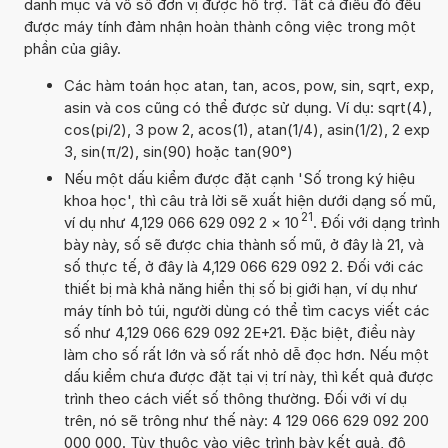
danh mục và vô số đơn vị được hỗ trợ. Tất cả điều đó đều
được máy tính đảm nhận hoàn thành công việc trong một
phần của giây.
Các hàm toán học atan, tan, acos, pow, sin, sqrt, exp,
asin và cos cũng có thể được sử dụng. Ví dụ: sqrt(4),
cos(pi/2), 3 pow 2, acos(1), atan(1/4), asin(1/2), 2 exp
3, sin(π/2), sin(90) hoặc tan(90°)
Nếu một dấu kiểm được đặt cạnh 'Số trong ký hiệu
khoa học', thì câu trả lời sẽ xuất hiện dưới dạng số mũ,
21
ví dụ như 4,129 066 629 092 2
×
10
. Đối với dạng trình
bày này, số sẽ được chia thành số mũ, ở đây là 21, và
số thực tế, ở đây là 4,129 066 629 092 2. Đối với các
thiết bị mà khả năng hiển thị số bị giới hạn, ví dụ như
máy tính bỏ túi, người dùng có thể tìm cacys viết các
số như 4,129 066 629 092 2E+21. Đặc biệt, điều này
làm cho số rất lớn và số rất nhỏ dễ đọc hơn. Nếu một
dấu kiểm chưa được đặt tại vị trí này, thì kết quả được
trình theo cách viết số thông thường. Đối với ví dụ
trên, nó sẽ trông như thế này: 4 129 066 629 092 200
000 000. Tùy thuộc vào việc trình bày kết quả, độ