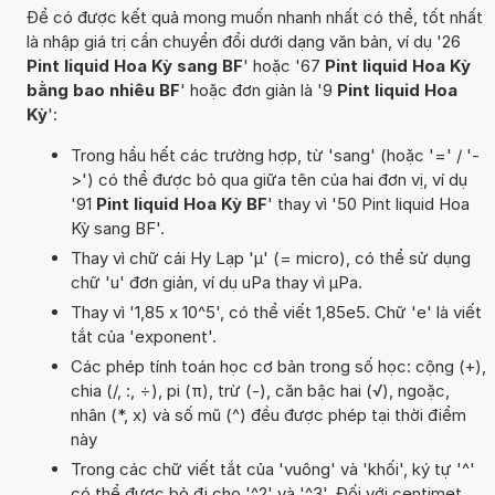
Để có được kết quả mong muốn nhanh nhất có thể, tốt nhất
là nhập giá trị cần chuyển đổi dưới dạng văn bản, ví dụ '26
Pint liquid Hoa Kỳ sang BF
' hoặc '67
Pint liquid Hoa Kỳ
bằng bao nhiêu BF
' hoặc đơn giản là '9
Pint liquid Hoa
Kỳ
':
Trong hầu hết các trường hợp, từ 'sang' (hoặc '=' / '-
>') có thể được bỏ qua giữa tên của hai đơn vị, ví dụ
'91
Pint liquid Hoa Kỳ BF
' thay vì '50 Pint liquid Hoa
Kỳ sang BF'.
Thay vì chữ cái Hy Lạp 'µ' (= micro), có thể sử dụng
chữ 'u' đơn giản, ví dụ uPa thay vì µPa.
Thay vì '1,85 x 10^5', có thể viết 1,85e5. Chữ 'e' là viết
tắt của 'exponent'.
Các phép tính toán học cơ bản trong số học: cộng (+),
chia (/, :, ÷), pi (π), trừ (-), căn bậc hai (√), ngoặc,
nhân (*, x) và số mũ (^) đều được phép tại thời điểm
này
Trong các chữ viết tắt của 'vuông' và 'khối', ký tự '^'
có thể được bỏ đi cho '^2' và '^3'. Đối với centimet