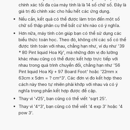
chính xác tối đa của máy tính là là 14 số chữ số. Đây là
giá trị đủ chính xác cho hầu hết các ứng dụng.
Nếu cần, kết quả có thể được làm tròn đến một số
chữ số thập phân cụ thể bất cứ khi nào có ý nghĩa.
Hơn nữa, máy tính còn giúp bạn có thể sử dụng các
biểu thức toán học. Theo đó, không chỉ các số có thể
được tính toán với nhau, chẳng hạn như, ví dụ như '39
* 80 Pint liquid Hoa Kỳ', mà những đơn vị đo lường
khác nhau cũng có thể được kết hợp trực tiếp với
nhau trong quá trình chuyển đổi, chẳng hạn như '56
Pint liquid Hoa Kỳ + 97 Board Foot' hoặc '22mm x
63cm x 5dm = ? cm^3'. Các đơn vị đo kết hợp theo
cách này theo tự nhiên phải khớp với nhau và có ý
nghĩa trong phần kết hợp được đề cập.
Thay vì '√25', bạn cũng có thể viết 'sqrt 25'.
Thay vì '4^3', bạn cũng có thể viết '4 exp 3' hoặc '4
pow 3'.