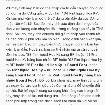
Với máy tính này, bạn có thể nhập giá trị cần chuyển đổi cùng
với đơn vị đo lường gốc, ví dụ như '434 Pint liquid Hoa Kỳ'.
Khi làm như vậy, bạn có thể sử dụng tên đầy đủ của đơn vị
hoặc tên viết tắt Sau đó, máy tính xác định danh mục của
đơn vị đo lường cần chuyển đổi, trong trường hợp này là 'Thể
tích'. Sau đó, máy tính chuyển đổi giá trị nhập vào thành tất
cả các đơn vị phù hợp mà nó biết. Trong danh sách kết quả,
bạn sẽ đảm bảo tìm thấy biểu thức chuyển đổi mà bạn tìm
kiếm ban đầu. Ngoài ra, bạn có thể nhập giá trị cần chuyển
đổi như sau: '83 Pint liquid Hoa Kỳ sang BF' hoặc '91 Pint
liquid Hoa Kỳ bằng bao nhiêu BF' hoặc '92 Pint liquid Hoa Kỳ
ra BF' hoặc '25
Pint liquid Hoa Kỳ -> Board Foot
' hoặc
'66
Pint liquid Hoa Kỳ = BF
' hoặc '49
Pint liquid Hoa Kỳ
sang Board Foot
' hoặc '32
Pint liquid Hoa Kỳ bằng bao
nhiêu Board Foot
'. Đối với lựa chọn này, máy tính cũng tìm
gia ngay lập tức giá trị gốc của đơn vị nào là để chuyển đổi
cụ thể. Bất kể người dùng sử dụng khả năng nào trong số
này, máy tính sẽ lưu nội dung tìm kiếm cồng kềnh cho danh
sách phù hợp trong các danh sách lựa chọn dài với vô số