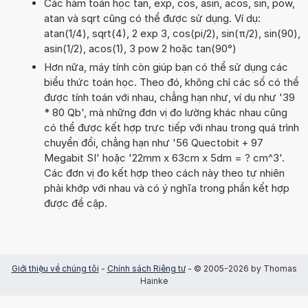
Các hàm toán học tan, exp, cos, asin, acos, sin, pow,
atan và sqrt cũng có thể được sử dụng. Ví dụ:
atan(1/4), sqrt(4), 2 exp 3, cos(pi/2), sin(π/2), sin(90),
asin(1/2), acos(1), 3 pow 2 hoặc tan(90°)
Hơn nữa, máy tính còn giúp bạn có thể sử dụng các
biểu thức toán học. Theo đó, không chỉ các số có thể
được tính toán với nhau, chẳng hạn như, ví dụ như '39
* 80 Qb', mà những đơn vị đo lường khác nhau cũng
có thể được kết hợp trực tiếp với nhau trong quá trình
chuyển đổi, chẳng hạn như '56 Quectobit + 97
Megabit SI' hoặc '22mm x 63cm x 5dm = ? cm^3'.
Các đơn vị đo kết hợp theo cách này theo tự nhiên
phải khớp với nhau và có ý nghĩa trong phần kết hợp
được đề cập.
Giới thiệu về chúng tôi
-
Chính sách Riêng tư
- © 2005-2026 by Thomas
Hainke