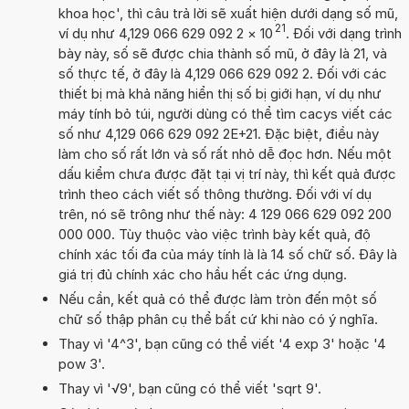
khoa học', thì câu trả lời sẽ xuất hiện dưới dạng số mũ,
21
ví dụ như 4,129 066 629 092 2
×
10
. Đối với dạng trình
bày này, số sẽ được chia thành số mũ, ở đây là 21, và
số thực tế, ở đây là 4,129 066 629 092 2. Đối với các
thiết bị mà khả năng hiển thị số bị giới hạn, ví dụ như
máy tính bỏ túi, người dùng có thể tìm cacys viết các
số như 4,129 066 629 092 2E+21. Đặc biệt, điều này
làm cho số rất lớn và số rất nhỏ dễ đọc hơn. Nếu một
dấu kiểm chưa được đặt tại vị trí này, thì kết quả được
trình theo cách viết số thông thường. Đối với ví dụ
trên, nó sẽ trông như thế này: 4 129 066 629 092 200
000 000. Tùy thuộc vào việc trình bày kết quả, độ
chính xác tối đa của máy tính là là 14 số chữ số. Đây là
giá trị đủ chính xác cho hầu hết các ứng dụng.
Nếu cần, kết quả có thể được làm tròn đến một số
chữ số thập phân cụ thể bất cứ khi nào có ý nghĩa.
Thay vì '4^3', bạn cũng có thể viết '4 exp 3' hoặc '4
pow 3'.
Thay vì '√9', bạn cũng có thể viết 'sqrt 9'.