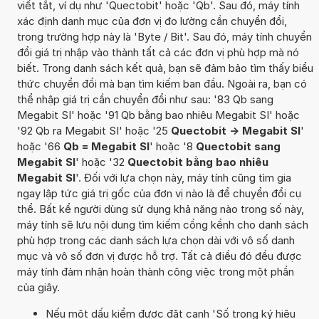
viết tắt, ví dụ như 'Quectobit' hoặc 'Qb'. Sau đó, máy tính
xác định danh mục của đơn vị đo lường cần chuyển đổi,
trong trường hợp này là 'Byte / Bit'. Sau đó, máy tính chuyển
đổi giá trị nhập vào thành tất cả các đơn vị phù hợp mà nó
biết. Trong danh sách kết quả, bạn sẽ đảm bảo tìm thấy biểu
thức chuyển đổi mà bạn tìm kiếm ban đầu. Ngoài ra, bạn có
thể nhập giá trị cần chuyển đổi như sau: '83 Qb sang
Megabit SI' hoặc '91 Qb bằng bao nhiêu Megabit SI' hoặc
'92 Qb ra Megabit SI' hoặc '25
Quectobit -> Megabit SI
'
hoặc '66
Qb = Megabit SI
' hoặc '8
Quectobit sang
Megabit SI
' hoặc '32
Quectobit bằng bao nhiêu
Megabit SI
'. Đối với lựa chọn này, máy tính cũng tìm gia
ngay lập tức giá trị gốc của đơn vị nào là để chuyển đổi cụ
thể. Bất kể người dùng sử dụng khả năng nào trong số này,
máy tính sẽ lưu nội dung tìm kiếm cồng kềnh cho danh sách
phù hợp trong các danh sách lựa chọn dài với vô số danh
mục và vô số đơn vị được hỗ trợ. Tất cả điều đó đều được
máy tính đảm nhận hoàn thành công việc trong một phần
của giây.
Nếu một dấu kiểm được đặt cạnh 'Số trong ký hiệu