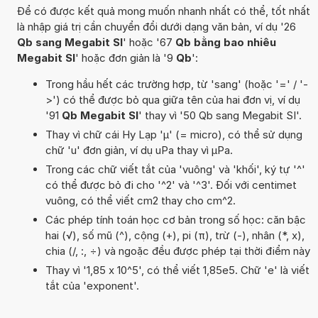
Để có được kết quả mong muốn nhanh nhất có thể, tốt nhất
là nhập giá trị cần chuyển đổi dưới dạng văn bản, ví dụ '26
Qb sang Megabit SI
' hoặc '67
Qb bằng bao nhiêu
Megabit SI
' hoặc đơn giản là '9
Qb
':
Trong hầu hết các trường hợp, từ 'sang' (hoặc '=' / '-
>') có thể được bỏ qua giữa tên của hai đơn vị, ví dụ
'91
Qb Megabit SI
' thay vì '50 Qb sang Megabit SI'.
Thay vì chữ cái Hy Lạp 'µ' (= micro), có thể sử dụng
chữ 'u' đơn giản, ví dụ uPa thay vì µPa.
Trong các chữ viết tắt của 'vuông' và 'khối', ký tự '^'
có thể được bỏ đi cho '^2' và '^3'. Đối với centimet
vuông, có thể viết cm2 thay cho cm^2.
Các phép tính toán học cơ bản trong số học: căn bậc
hai (√), số mũ (^), cộng (+), pi (π), trừ (-), nhân (*, x),
chia (/, :, ÷) và ngoặc đều được phép tại thời điểm này
Thay vì '1,85 x 10^5', có thể viết 1,85e5. Chữ 'e' là viết
tắt của 'exponent'.