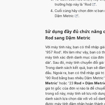
trường hợp này là '
Rod
'.
Cuối cùng hãy chọn đơn vị bạn m
Dặm Metric
'.
Sử dụng đầy đủ chức năng c
Rod sang Dặm Metric
Với máy tính này, bạn có thể nhập giá
'957 Rod'. Khi làm như vậy, bạn có t
máy tính xác định danh mục của đơn v
dài'. Sau đó, máy tính chuyển đổi giá
Trong danh sách kết quả, bạn sẽ đảm
đầu. Ngoài ra, bạn có thể nhập giá t
'90 Rod bằng bao nhiêu Dặm Metric'
Metric
' hoặc '23
Rod = Dặm Metri
giá trị gốc của đơn vị nào là để chu
trong số này, máy tính sẽ lưu nội d
danh sách lựa chọn dài với vô số dan
được máy tính đảm nhận hoàn thành c