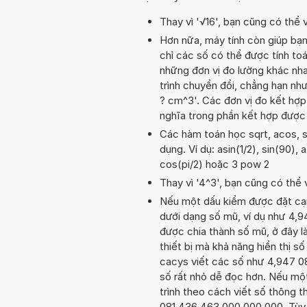
Thay vì '√16', bạn cũng có thể vi
Hơn nữa, máy tính còn giúp bạ
chỉ các số có thể được tính toá
những đơn vị đo lường khác nha
trình chuyển đổi, chẳng hạn 
? cm^3'. Các đơn vị đo kết hợp
nghĩa trong phần kết hợp được
Các hàm toán học sqrt, acos, s
dụng. Ví dụ: asin(1/2), sin(90), 
cos(pi/2) hoặc 3 pow 2
Thay vì '4^3', bạn cũng có thể 
Nếu một dấu kiểm được đặt cạnh 
dưới dạng số mũ, ví dụ như 4,
được chia thành số mũ, ở đây là
thiết bị mà khả năng hiển thị số
cacys viết các số như 4,947 08
số rất nhỏ dễ đọc hơn. Nếu một 
trình theo cách viết số thông t
081 436 463 000 000 000. Tùy t