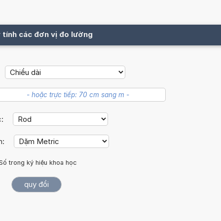
 tính các đơn vị đo lường
c:
h:
Số trong ký hiệu khoa học