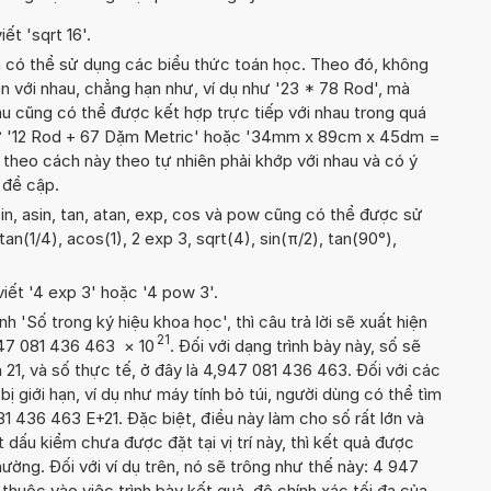
ết 'sqrt 16'.
n có thể sử dụng các biểu thức toán học. Theo đó, không
n với nhau, chẳng hạn như, ví dụ như '23 * 78 Rod', mà
u cũng có thể được kết hợp trực tiếp với nhau trong quá
như '12 Rod + 67 Dặm Metric' hoặc '34mm x 89cm x 45dm =
 theo cách này theo tự nhiên phải khớp với nhau và có ý
 đề cập.
in, asin, tan, atan, exp, cos và pow cũng có thể được sử
atan(1/4), acos(1), 2 exp 3, sqrt(4), sin(π/2), tan(90°),
viết '4 exp 3' hoặc '4 pow 3'.
'Số trong ký hiệu khoa học', thì câu trả lời sẽ xuất hiện
21
947 081 436 463
×
10
. Đối với dạng trình bày này, số sẽ
 21, và số thực tế, ở đây là 4,947 081 436 463. Đối với các
 bị giới hạn, ví dụ như máy tính bỏ túi, người dùng có thể tìm
1 436 463 E+21. Đặc biệt, điều này làm cho số rất lớn và
dấu kiểm chưa được đặt tại vị trí này, thì kết quả được
hường. Đối với ví dụ trên, nó sẽ trông như thế này: 4 947
huộc vào việc trình bày kết quả, độ chính xác tối đa của