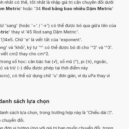
hất có thể, tốt nhất là nhập giá trị cần chuyển đổi dưới
ặm Metric
' hoặc '34
Rod bằng bao nhiêu Dặm Metric
'
từ 'sang' (hoặc '=' / '->') có thể được bỏ qua giữa tên của
tric
' thay vì '45 Rod sang Dặm Metric'.
t 1,14e5. Chữ 'e' là viết tắt của 'exponent'.
g' và 'khối', ký tự '^' có thể được bỏ đi cho '^2' và '^3'.
 viết cm2 thay cho cm^2.
rong số học: căn bậc hai (√), số mũ (^), pi (π), ngoặc,
, x) và trừ (-) đều được phép tại thời điểm này
icro), có thể sử dụng chữ 'u' đơn giản, ví dụ uPa thay vì
 danh sách lựa chọn
nh sách lựa chọn, trong trường hợp này là '
Chiều dài
'.
n chuyển đổi.
n đơn vị tương ứng với giá trị bạn muốn chuyển đổi, trong