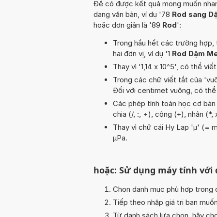
Để có được kết quả mong muốn nhanh n
dạng văn bản, ví dụ '78
Rod sang D
hoặc đơn giản là '89
Rod
':
Trong hầu hết các trường hợp, 
hai đơn vị, ví dụ '1
Rod Dặm Me
Thay vì '1,14 x 10^5', có thể viế
Trong các chữ viết tắt của 'vuôn
Đối với centimet vuông, có thể
Các phép tính toán học cơ bản t
chia (/, :, ÷), cộng (+), nhân (*
Thay vì chữ cái Hy Lạp 'µ' (= m
µPa.
hoặc: Sử dụng máy tính với
Chọn danh mục phù hợp trong da
Tiếp theo nhập giá trị bạn muố
Từ danh sách lựa chọn, hãy chọ