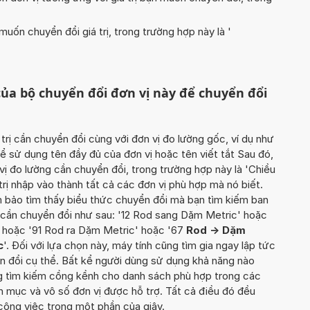
uốn chuyển đổi giá trị, trong trường hợp này là '
ủa bộ chuyển đổi đơn vị này để chuyển đổi
 trị cần chuyển đổi cùng với đơn vị đo lường gốc, ví dụ như
hể sử dụng tên đầy đủ của đơn vị hoặc tên viết tắt Sau đó,
ị đo lường cần chuyển đổi, trong trường hợp này là 'Chiều
 trị nhập vào thành tất cả các đơn vị phù hợp mà nó biết.
 bảo tìm thấy biểu thức chuyển đổi mà bạn tìm kiếm ban
rị cần chuyển đổi như sau: '12 Rod sang Dặm Metric' hoặc
 hoặc '91 Rod ra Dặm Metric' hoặc '67
Rod -> Dặm
c
'. Đối với lựa chọn này, máy tính cũng tìm gia ngay lập tức
yển đổi cụ thể. Bất kể người dùng sử dụng khả năng nào
ung tìm kiếm cồng kềnh cho danh sách phù hợp trong các
h mục và vô số đơn vị được hỗ trợ. Tất cả điều đó đều
ông việc trong một phần của giây.