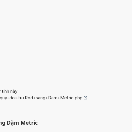
 tính này:
fo/quy+doi+tu+Rod+sang+Dam+Metric.php
ang Dặm Metric