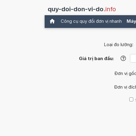
quy-doi-don-vi-do
.info
Công cụ quy đổi đơn vị nhanh
Máy
Loại đo lường:
Giá trị ban đầu:
?
Đơn vị gố
Đơn vị đíc