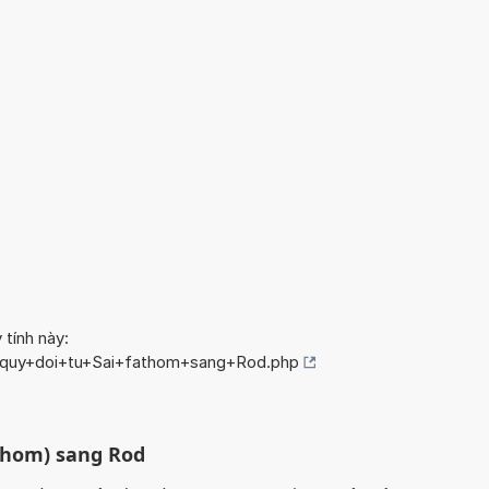
 tính này:
o/quy+doi+tu+Sai+fathom+sang+Rod.php
athom) sang Rod