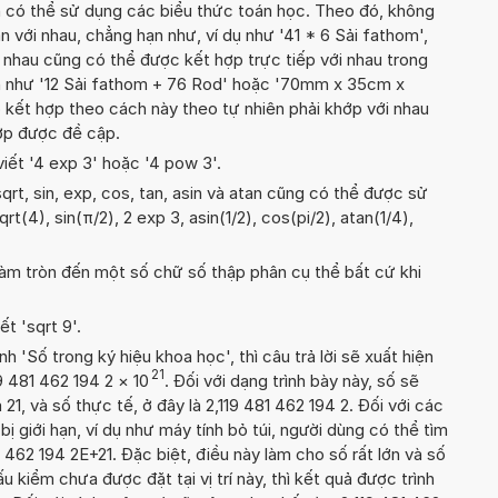
n có thể sử dụng các biểu thức toán học. Theo đó, không
n với nhau, chẳng hạn như, ví dụ như '41 * 6 Sải fathom',
nhau cũng có thể được kết hợp trực tiếp với nhau trong
ạn như '12 Sải fathom + 76 Rod' hoặc '70mm x 35cm x
kết hợp theo cách này theo tự nhiên phải khớp với nhau
hợp được đề cập.
viết '4 exp 3' hoặc '4 pow 3'.
rt, sin, exp, cos, tan, asin và atan cũng có thể được sử
rt(4), sin(π/2), 2 exp 3, asin(1/2), cos(pi/2), atan(1/4),
àm tròn đến một số chữ số thập phân cụ thể bất cứ khi
ết 'sqrt 9'.
'Số trong ký hiệu khoa học', thì câu trả lời sẽ xuất hiện
21
9 481 462 194 2
×
10
. Đối với dạng trình bày này, số sẽ
21, và số thực tế, ở đây là 2,119 481 462 194 2. Đối với các
 bị giới hạn, ví dụ như máy tính bỏ túi, người dùng có thể tìm
 462 194 2E+21. Đặc biệt, điều này làm cho số rất lớn và số
 kiểm chưa được đặt tại vị trí này, thì kết quả được trình