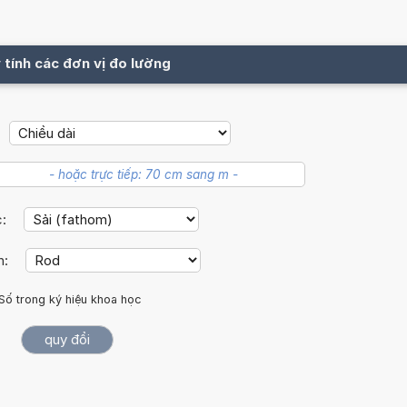
 tính các đơn vị đo lường
c:
h:
Số trong ký hiệu khoa học