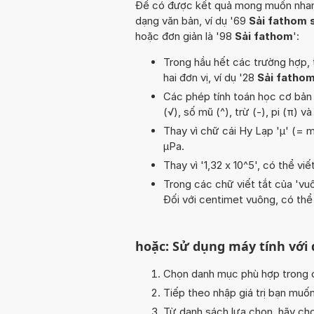
Để có được kết quả mong muốn nhanh n
dạng văn bản, ví dụ '69
Sải fathom 
hoặc đơn giản là '98
Sải fathom
':
Trong hầu hết các trường hợp, 
hai đơn vị, ví dụ '28
Sải fatho
Các phép tính toán học cơ bản tr
(√), số mũ (^), trừ (-), pi (π) 
Thay vì chữ cái Hy Lạp 'µ' (= m
µPa.
Thay vì '1,32 x 10^5', có thể viế
Trong các chữ viết tắt của 'vuôn
Đối với centimet vuông, có thể
hoặc: Sử dụng máy tính với
Chọn danh mục phù hợp trong da
Tiếp theo nhập giá trị bạn muố
Từ danh sách lựa chọn, hãy chọ