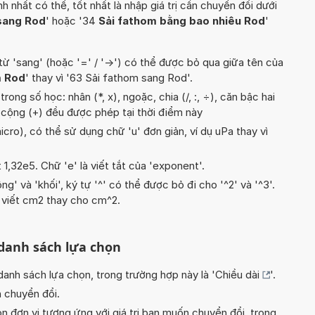
hất có thể, tốt nhất là nhập giá trị cần chuyển đổi dưới
sang Rod
' hoặc '34
Sải fathom bằng bao nhiêu Rod
'
từ 'sang' (hoặc '=' / '->') có thể được bỏ qua giữa tên của
m Rod
' thay vì '63 Sải fathom sang Rod'.
ong số học: nhân (*, x), ngoặc, chia (/, :, ÷), căn bậc hai
và cộng (+) đều được phép tại thời điểm này
icro), có thể sử dụng chữ 'u' đơn giản, ví dụ uPa thay vì
t 1,32e5. Chữ 'e' là viết tắt của 'exponent'.
g' và 'khối', ký tự '^' có thể được bỏ đi cho '^2' và '^3'.
 viết cm2 thay cho cm^2.
 danh sách lựa chọn
nh sách lựa chọn, trong trường hợp này là '
Chiều dài
'.
n chuyển đổi.
n đơn vị tương ứng với giá trị bạn muốn chuyển đổi, trong