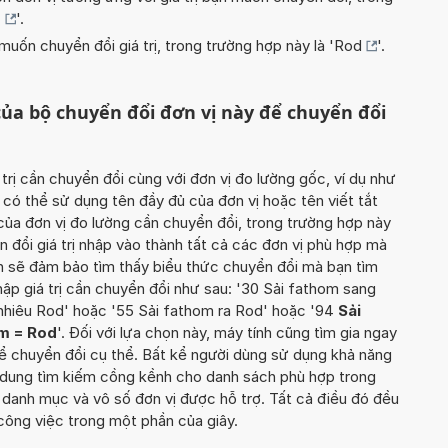
)
'.
uốn chuyển đổi giá trị, trong trường hợp này là '
Rod
'.
ủa bộ chuyển đổi đơn vị này để chuyển đổi
 trị cần chuyển đổi cùng với đơn vị đo lường gốc, ví dụ như
 có thể sử dụng tên đầy đủ của đơn vị hoặc tên viết tắt
của đơn vị đo lường cần chuyển đổi, trong trường hợp này
ển đổi giá trị nhập vào thành tất cả các đơn vị phù hợp mà
ạn sẽ đảm bảo tìm thấy biểu thức chuyển đổi mà bạn tìm
hập giá trị cần chuyển đổi như sau: '30 Sải fathom sang
nhiêu Rod' hoặc '55 Sải fathom ra Rod' hoặc '94
Sải
om = Rod
'. Đối với lựa chọn này, máy tính cũng tìm gia ngay
 để chuyển đổi cụ thể. Bất kể người dùng sử dụng khả năng
ội dung tìm kiếm cồng kềnh cho danh sách phù hợp trong
 danh mục và vô số đơn vị được hỗ trợ. Tất cả điều đó đều
ông việc trong một phần của giây.