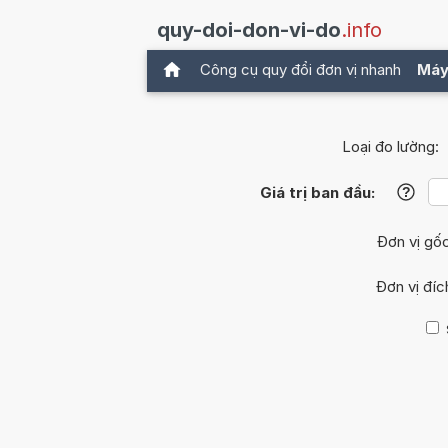
quy-doi-don-vi-do
.info
Công cụ quy đổi đơn vị nhanh
Máy
Loại đo lường:
Giá trị ban đầu:
?
Đơn vị gố
Đơn vị đíc