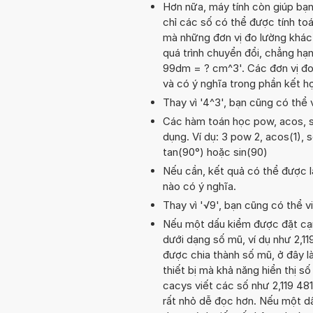
Hơn nữa, máy tính còn giúp bạ
chỉ các số có thể được tính toá
mà những đơn vị đo lường khác 
quá trình chuyển đổi, chẳng h
99dm = ? cm^3'. Các đơn vị đo 
và có ý nghĩa trong phần kết 
Thay vì '4^3', bạn cũng có thể 
Các hàm toán học pow, acos, sq
dụng. Ví dụ: 3 pow 2, acos(1), sq
tan(90°) hoặc sin(90)
Nếu cần, kết quả có thể được l
nào có ý nghĩa.
Thay vì '√9', bạn cũng có thể vi
Nếu một dấu kiểm được đặt cạnh 
dưới dạng số mũ, ví dụ như 2,11
được chia thành số mũ, ở đây là 
thiết bị mà khả năng hiển thị số
cacys viết các số như 2,119 481
rất nhỏ dễ đọc hơn. Nếu một dấu