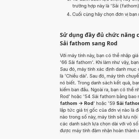
trường hợp này là '
Sải (fathom
Cuối cùng hãy chọn đơn vị bạn m
Sử dụng đầy đủ chức năng c
Sải fathom sang Rod
Với máy tính này, bạn có thể nhập giá
'66 Sải fathom'. Khi làm như vậy, bạn
Sau đó, máy tính xác định danh mục 
là 'Chiều dài'. Sau đó, máy tính chuy
nó biết. Trong danh sách kết quả, b
kiếm ban đầu. Ngoài ra, bạn có thể n
Rod' hoặc '54 Sải fathom bằng bao 
fathom -> Rod
' hoặc '59
Sải fath
lập tức giá trị gốc của đơn vị nào là
nào trong số này, máy tính sẽ lưu n
các danh sách lựa chọn dài với vô số
được máy tính đảm nhận hoàn thành c