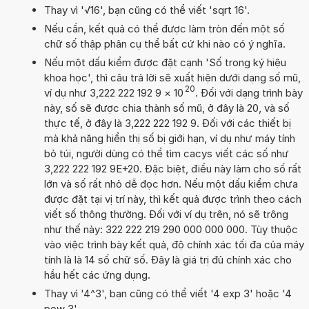
Thay vì '√16', bạn cũng có thể viết 'sqrt 16'.
Nếu cần, kết quả có thể được làm tròn đến một số
chữ số thập phân cụ thể bất cứ khi nào có ý nghĩa.
Nếu một dấu kiểm được đặt cạnh 'Số trong ký hiệu
khoa học', thì câu trả lời sẽ xuất hiện dưới dạng số mũ,
20
ví dụ như 3,222 222 192 9
×
10
. Đối với dạng trình bày
này, số sẽ được chia thành số mũ, ở đây là 20, và số
thực tế, ở đây là 3,222 222 192 9. Đối với các thiết bị
mà khả năng hiển thị số bị giới hạn, ví dụ như máy tính
bỏ túi, người dùng có thể tìm cacys viết các số như
3,222 222 192 9E+20. Đặc biệt, điều này làm cho số rất
lớn và số rất nhỏ dễ đọc hơn. Nếu một dấu kiểm chưa
được đặt tại vị trí này, thì kết quả được trình theo cách
viết số thông thường. Đối với ví dụ trên, nó sẽ trông
như thế này: 322 222 219 290 000 000 000. Tùy thuộc
vào việc trình bày kết quả, độ chính xác tối đa của máy
tính là là 14 số chữ số. Đây là giá trị đủ chính xác cho
hầu hết các ứng dụng.
Thay vì '4^3', bạn cũng có thể viết '4 exp 3' hoặc '4
pow 3'.