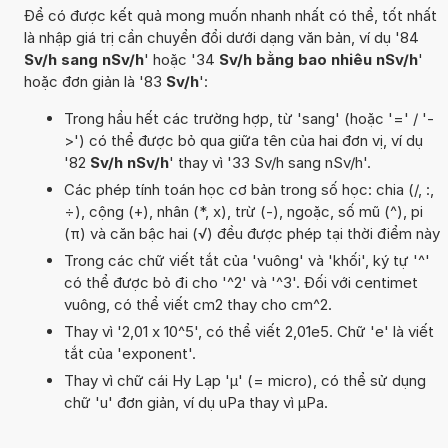
Để có được kết quả mong muốn nhanh nhất có thể, tốt nhất
là nhập giá trị cần chuyển đổi dưới dạng văn bản, ví dụ '84
Sv/h sang nSv/h
' hoặc '34
Sv/h bằng bao nhiêu nSv/h
'
hoặc đơn giản là '83
Sv/h
':
Trong hầu hết các trường hợp, từ 'sang' (hoặc '=' / '-
>') có thể được bỏ qua giữa tên của hai đơn vị, ví dụ
'82
Sv/h nSv/h
' thay vì '33 Sv/h sang nSv/h'.
Các phép tính toán học cơ bản trong số học: chia (/, :,
÷), cộng (+), nhân (*, x), trừ (-), ngoặc, số mũ (^), pi
(π) và căn bậc hai (√) đều được phép tại thời điểm này
Trong các chữ viết tắt của 'vuông' và 'khối', ký tự '^'
có thể được bỏ đi cho '^2' và '^3'. Đối với centimet
vuông, có thể viết cm2 thay cho cm^2.
Thay vì '2,01 x 10^5', có thể viết 2,01e5. Chữ 'e' là viết
tắt của 'exponent'.
Thay vì chữ cái Hy Lạp 'µ' (= micro), có thể sử dụng
chữ 'u' đơn giản, ví dụ uPa thay vì µPa.