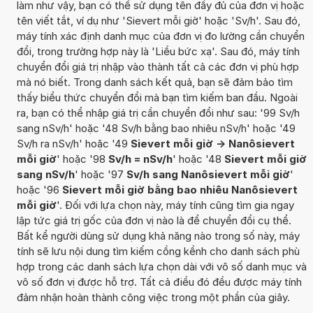
làm như vậy, bạn có thể sử dụng tên đầy đủ của đơn vị hoặc
tên viết tắt, ví dụ như 'Sievert mỗi giờ' hoặc 'Sv/h'. Sau đó,
máy tính xác định danh mục của đơn vị đo lường cần chuyển
đổi, trong trường hợp này là 'Liều bức xạ'. Sau đó, máy tính
chuyển đổi giá trị nhập vào thành tất cả các đơn vị phù hợp
mà nó biết. Trong danh sách kết quả, bạn sẽ đảm bảo tìm
thấy biểu thức chuyển đổi mà bạn tìm kiếm ban đầu. Ngoài
ra, bạn có thể nhập giá trị cần chuyển đổi như sau: '99 Sv/h
sang nSv/h' hoặc '48 Sv/h bằng bao nhiêu nSv/h' hoặc '49
Sv/h ra nSv/h' hoặc '49
Sievert mỗi giờ -> Nanôsievert
mỗi giờ
' hoặc '98
Sv/h = nSv/h
' hoặc '48
Sievert mỗi giờ
sang nSv/h
' hoặc '97
Sv/h sang Nanôsievert mỗi giờ
'
hoặc '96
Sievert mỗi giờ bằng bao nhiêu Nanôsievert
mỗi giờ
'. Đối với lựa chọn này, máy tính cũng tìm gia ngay
lập tức giá trị gốc của đơn vị nào là để chuyển đổi cụ thể.
Bất kể người dùng sử dụng khả năng nào trong số này, máy
tính sẽ lưu nội dung tìm kiếm cồng kềnh cho danh sách phù
hợp trong các danh sách lựa chọn dài với vô số danh mục và
vô số đơn vị được hỗ trợ. Tất cả điều đó đều được máy tính
đảm nhận hoàn thành công việc trong một phần của giây.