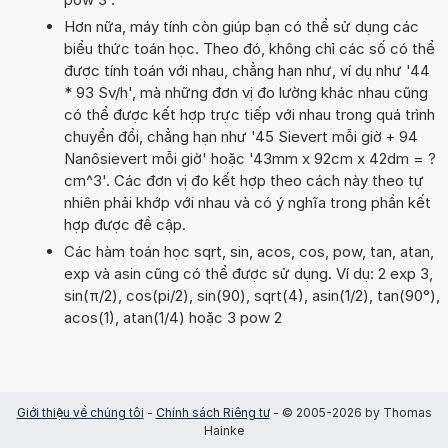
Hơn nữa, máy tính còn giúp bạn có thể sử dụng các
biểu thức toán học. Theo đó, không chỉ các số có thể
được tính toán với nhau, chẳng hạn như, ví dụ như '44
* 93 Sv/h', mà những đơn vị đo lường khác nhau cũng
có thể được kết hợp trực tiếp với nhau trong quá trình
chuyển đổi, chẳng hạn như '45 Sievert mỗi giờ + 94
Nanôsievert mỗi giờ' hoặc '43mm x 92cm x 42dm = ?
cm^3'. Các đơn vị đo kết hợp theo cách này theo tự
nhiên phải khớp với nhau và có ý nghĩa trong phần kết
hợp được đề cập.
Các hàm toán học sqrt, sin, acos, cos, pow, tan, atan,
exp và asin cũng có thể được sử dụng. Ví dụ: 2 exp 3,
sin(π/2), cos(pi/2), sin(90), sqrt(4), asin(1/2), tan(90°),
acos(1), atan(1/4) hoặc 3 pow 2
Giới thiệu về chúng tôi
-
Chính sách Riêng tư
- © 2005-2026 by Thomas
Hainke