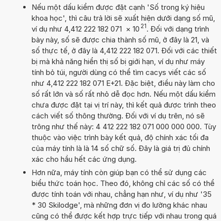
Nếu một dấu kiểm được đặt cạnh 'Số trong ký hiệu
khoa học', thì câu trả lời sẽ xuất hiện dưới dạng số mũ,
21
ví dụ như 4,412 222 182 071
×
10
. Đối với dạng trình
bày này, số sẽ được chia thành số mũ, ở đây là 21, và
số thực tế, ở đây là 4,412 222 182 071. Đối với các thiết
bị mà khả năng hiển thị số bị giới hạn, ví dụ như máy
tính bỏ túi, người dùng có thể tìm cacys viết các số
như 4,412 222 182 071 E+21. Đặc biệt, điều này làm cho
số rất lớn và số rất nhỏ dễ đọc hơn. Nếu một dấu kiểm
chưa được đặt tại vị trí này, thì kết quả được trình theo
cách viết số thông thường. Đối với ví dụ trên, nó sẽ
trông như thế này: 4 412 222 182 071 000 000 000. Tùy
thuộc vào việc trình bày kết quả, độ chính xác tối đa
của máy tính là là 14 số chữ số. Đây là giá trị đủ chính
xác cho hầu hết các ứng dụng.
Hơn nữa, máy tính còn giúp bạn có thể sử dụng các
biểu thức toán học. Theo đó, không chỉ các số có thể
được tính toán với nhau, chẳng hạn như, ví dụ như '35
* 30 Skilodge', mà những đơn vị đo lường khác nhau
cũng có thể được kết hợp trực tiếp với nhau trong quá