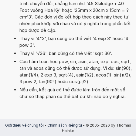
trình chuyển đổi, chẳng hạn như '45 Skilodge + 40
Foot vuông Hoa Kỳ' hoặc '25mm x 20cm x 15dm = ?
cm^3'. Các đơn vị đo kết hợp theo cách này theo tự
nhiên phải khớp với nhau và có ý nghĩa trong phần kết
hợp được đề cập.
Thay vì '4^3', bạn cũng có thể viết '4 exp 3' hoặc '4
pow 3'.
Thay vì '√36', bạn cũng có thể viết 'sqrt 36'.
Các hàm toán học pow, sin, asin, atan, exp, cos, sqrt,
tan và acos cũng có thể được sử dụng. Ví dụ: sin(90),
atan(1/4), 2 exp 3, sqrt(4), asin(1/2), acos(1), sin(π/2),
3 pow 2, tan(90°) hoặc cos(pi/2)
Nếu cần, kết quả có thể được làm tròn đến một số
chữ số thập phân cụ thể bất cứ khi nào có ý nghĩa.
Giới thiệu về chúng tôi
-
Chính sách Riêng tư
- © 2005-2026 by Thomas
Hainke