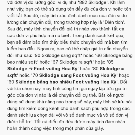
với đơn vị đo lường gốc, ví dụ như '882 Skilodge'. Khi làm
như vậy, bạn có thể sử dụng tên đầy đủ của đơn vị hoặc tên
viết tắt Sau đó, máy tính xác định danh mục của đơn vị đo
lường cần chuyển đổi, trong trường hợp này là 'Diện tích'.
Sau đó, máy tính chuyển đổi giá trị nhập vào thành tất cả
các đơn vị phù hợp mà nó biết. Trong danh sách kết quả,
bạn sẽ đảm bảo tìm thấy biểu thức chuyển đổi mà bạn tìm
kiếm ban đầu. Ngoài ra, bạn có thể nhập giá trị cần chuyển
đổi như sau: '90 Skilodge sang sqft' hoặc '66 Skilodge bằng
bao nhiêu sqft' hoặc '67 Skilodge ra sqft' hoặc '85
Skilodge -> Foot vuông Hoa Kỳ
' hoặc '80
Skilodge =
sqft
' hoặc '70
Skilodge sang Foot vuông Hoa Kỳ
' hoặc
'60
Skilodge bằng bao nhiêu Foot vuông Hoa Kỳ
'. Đối
với lựa chọn này, máy tính cũng tìm gia ngay lập tức giá trị
gốc của đơn vị nào là để chuyển đổi cụ thể. Bất kể người
dùng sử dụng khả năng nào trong số này, máy tính sẽ lưu nội
dung tìm kiếm cồng kềnh cho danh sách phù hợp trong các
danh sách lựa chọn dài với vô số danh mục và vô số đơn vị
được hỗ trợ. Tất cả điều đó đều được máy tính đảm nhận
hoàn thành công việc trong một phần của giây.