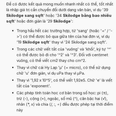
Để có được kết quả mong muốn nhanh nhất có thể, tốt nhất
là nhập giá trị cần chuyển đổi dưới dạng văn bản, ví dụ '39
Skilodge sang sqft
' hoặc '34
Skilodge bằng bao nhiêu
sqft
' hoặc đơn giản là '29
Skilodge
':
Trong hầu hết các trường hợp, từ 'sang' (hoặc '=' / '-
>') có thể được bỏ qua giữa tên của hai đơn vị, ví dụ
'19
Skilodge sqft
' thay vì '24 Skilodge sang sqft'.
Trong các chữ viết tắt của 'vuông' và 'khối', ký tự '^'
có thể được bỏ đi cho '^2' và '^3'. Đối với centimet
vuông, có thể viết cm2 thay cho cm^2.
Thay vì chữ cái Hy Lạp 'µ' (= micro), có thể sử dụng
chữ 'u' đơn giản, ví dụ uPa thay vì µPa.
Thay vì '1,92 x 10^5', có thể viết 1,92e5. Chữ 'e' là viết
tắt của 'exponent'.
Các phép tính toán học cơ bản trong số học: pi (π),
trừ (-), cộng (+), ngoặc, số mũ (^), căn bậc hai (√),
nhân (*, x) và chia (/, :, ÷) đều được phép tại thời điểm
này