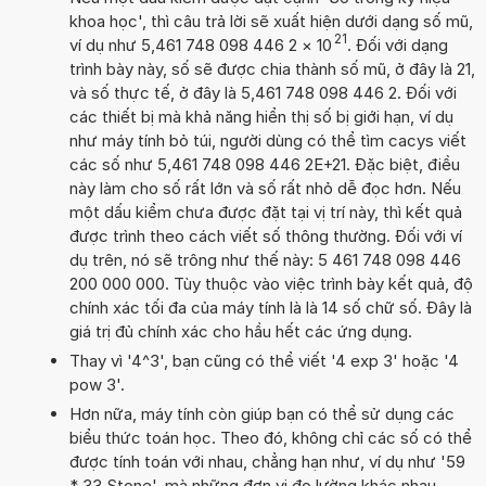
khoa học', thì câu trả lời sẽ xuất hiện dưới dạng số mũ,
21
ví dụ như 5,461 748 098 446 2
×
10
. Đối với dạng
trình bày này, số sẽ được chia thành số mũ, ở đây là 21,
và số thực tế, ở đây là 5,461 748 098 446 2. Đối với
các thiết bị mà khả năng hiển thị số bị giới hạn, ví dụ
như máy tính bỏ túi, người dùng có thể tìm cacys viết
các số như 5,461 748 098 446 2E+21. Đặc biệt, điều
này làm cho số rất lớn và số rất nhỏ dễ đọc hơn. Nếu
một dấu kiểm chưa được đặt tại vị trí này, thì kết quả
được trình theo cách viết số thông thường. Đối với ví
dụ trên, nó sẽ trông như thế này: 5 461 748 098 446
200 000 000. Tùy thuộc vào việc trình bày kết quả, độ
chính xác tối đa của máy tính là là 14 số chữ số. Đây là
giá trị đủ chính xác cho hầu hết các ứng dụng.
Thay vì '4^3', bạn cũng có thể viết '4 exp 3' hoặc '4
pow 3'.
Hơn nữa, máy tính còn giúp bạn có thể sử dụng các
biểu thức toán học. Theo đó, không chỉ các số có thể
được tính toán với nhau, chẳng hạn như, ví dụ như '59
* 33 Stone', mà những đơn vị đo lường khác nhau