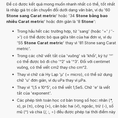
Để có được kết quả mong muốn nhanh nhất có thể, tốt nhất
là nhập giá trị cần chuyển đổi dưới dạng văn bản, ví dụ '60
Stone sang Carat metric
' hoặc '34
Stone bằng bao
nhiêu Carat metric
' hoặc đơn giản là '8
Stone
':
Trong hầu hết các trường hợp, từ 'sang' (hoặc '=' / '-
>') có thể được bỏ qua giữa tên của hai đơn vị, ví dụ
'55
Stone Carat metric
' thay vì '81 Stone sang Carat
metric'.
Trong các chữ viết tắt của 'vuông' và 'khối', ký tự '^'
có thể được bỏ đi cho '^2' và '^3'. Đối với centimet
vuông, có thể viết cm2 thay cho cm^2.
Thay vì chữ cái Hy Lạp 'µ' (= micro), có thể sử dụng
chữ 'u' đơn giản, ví dụ uPa thay vì µPa.
Thay vì '1,5 x 10^5', có thể viết 1,5e5. Chữ 'e' là viết
tắt của 'exponent'.
Các phép tính toán học cơ bản trong số học: nhân (*,
x), pi (π), cộng (+), căn bậc hai (√), ngoặc, trừ (-), số
mũ (^) và chia (/, :, ÷) đều được phép tại thời điểm này