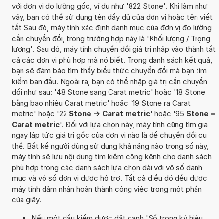
với đơn vị đo lường gốc, ví dụ như '822 Stone'. Khi làm như
vậy, bạn có thể sử dụng tên đầy đủ của đơn vị hoặc tên viết
tắt Sau đó, máy tính xác định danh mục của đơn vị đo lường
cần chuyển đổi, trong trường hợp này là 'Khối lượng / Trọng
lượng'. Sau đó, máy tính chuyển đổi giá trị nhập vào thành tất
cả các đơn vị phù hợp mà nó biết. Trong danh sách kết quả,
bạn sẽ đảm bảo tìm thấy biểu thức chuyển đổi mà bạn tìm
kiếm ban đầu. Ngoài ra, bạn có thể nhập giá trị cần chuyển
đổi như sau: '48 Stone sang Carat metric' hoặc '18 Stone
bằng bao nhiêu Carat metric' hoặc '19 Stone ra Carat
metric' hoặc '22
Stone -> Carat metric
' hoặc '95
Stone =
Carat metric
'. Đối với lựa chọn này, máy tính cũng tìm gia
ngay lập tức giá trị gốc của đơn vị nào là để chuyển đổi cụ
thể. Bất kể người dùng sử dụng khả năng nào trong số này,
máy tính sẽ lưu nội dung tìm kiếm cồng kềnh cho danh sách
phù hợp trong các danh sách lựa chọn dài với vô số danh
mục và vô số đơn vị được hỗ trợ. Tất cả điều đó đều được
máy tính đảm nhận hoàn thành công việc trong một phần
của giây.
Nếu một dấu kiểm được đặt cạnh 'Số trong ký hiệu