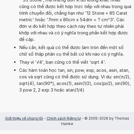
cũng có thể được kết hợp trực tiếp với nhau trong quá
trình chuyển đổi, chẳng hạn như '12 Stone + 85 Carat
metric' hoặc '7mm x 80cm x 54dm = ? cm^3'. Các
đơn vị đo kết hợp theo cách này theo tự nhiên phải
khớp với nhau và có ý nghĩa trong phần kết hợp được
đề cập.
Nếu cần, kết quả có thể được làm tròn đến một số
chữ số thập phân cụ thể bất cứ khi nào có ý nghĩa.
Thay vì '√4', bạn cũng có thể viết 'sqrt 4'.
Các hàm toán học tan, sin, pow, exp, acos, asin, atan,
cos và sqrt cũng có thể được sử dụng. Ví dụ: sin(π/2),
sqrt(4), tan(90°), acos(1), asin(1/2), cos(pi/2), sin(90),
3 pow 2, 2 exp 3 hoặc atan(1/4)
Giới thiệu về chúng tôi
-
Chính sách Riêng tư
- © 2005-2026 by Thomas
Hainke