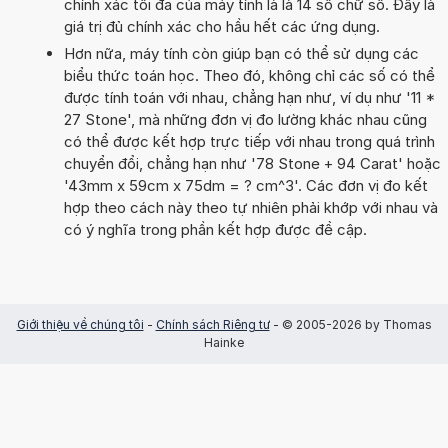
chính xác tối đa của máy tính là là 14 số chữ số. Đây là
giá trị đủ chính xác cho hầu hết các ứng dụng.
Hơn nữa, máy tính còn giúp bạn có thể sử dụng các
biểu thức toán học. Theo đó, không chỉ các số có thể
được tính toán với nhau, chẳng hạn như, ví dụ như '11 *
27 Stone', mà những đơn vị đo lường khác nhau cũng
có thể được kết hợp trực tiếp với nhau trong quá trình
chuyển đổi, chẳng hạn như '78 Stone + 94 Carat' hoặc
'43mm x 59cm x 75dm = ? cm^3'. Các đơn vị đo kết
hợp theo cách này theo tự nhiên phải khớp với nhau và
có ý nghĩa trong phần kết hợp được đề cập.
Giới thiệu về chúng tôi
-
Chính sách Riêng tư
- © 2005-2026 by Thomas
Hainke