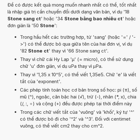
Để có được kết quả mong muốn nhanh nhất có thể, tốt nhất
là nhập giá trị cần chuyển đổi dưới dạng văn bản, ví dụ '18
Stone sang ct
' hoặc '34
Stone bằng bao nhiêu ct
' hoặc
đơn giản là '50
Stone
':
Trong hầu hết các trường hợp, từ 'sang' (hoặc '=' / '-
>') có thể được bỏ qua giữa tên của hai đơn vị, ví dụ
'82
Stone ct
' thay vì '66 Stone sang ct'.
Thay vì chữ cái Hy Lạp 'µ' (= micro), có thể sử dụng
chữ 'u' đơn giản, ví dụ uPa thay vì µPa.
Thay vì '1,35 x 10^5', có thể viết 1,35e5. Chữ 'e' là viết
tắt của 'exponent'.
Các phép tính toán học cơ bản trong số học: pi (π), số
mũ (^), ngoặc, căn bậc hai (√), trừ (-), nhân (*, x), chia
(/, :, ÷) và cộng (+) đều được phép tại thời điểm này
Trong các chữ viết tắt của 'vuông' và 'khối', ký tự '^'
có thể được bỏ đi cho '^2' và '^3'. Đối với centimet
vuông, có thể viết cm2 thay cho cm^2.