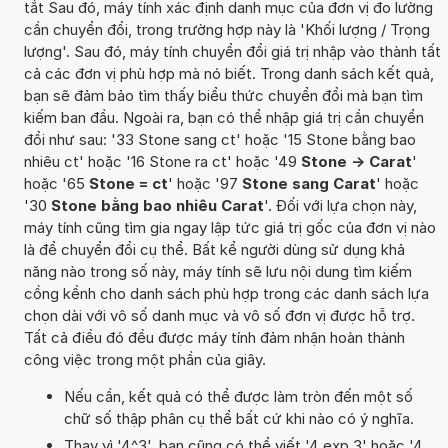
tắt Sau đó, máy tính xác định danh mục của đơn vị đo lường
cần chuyển đổi, trong trường hợp này là 'Khối lượng / Trọng
lượng'. Sau đó, máy tính chuyển đổi giá trị nhập vào thành tất
cả các đơn vị phù hợp mà nó biết. Trong danh sách kết quả,
bạn sẽ đảm bảo tìm thấy biểu thức chuyển đổi mà bạn tìm
kiếm ban đầu. Ngoài ra, bạn có thể nhập giá trị cần chuyển
đổi như sau: '33 Stone sang ct' hoặc '15 Stone bằng bao
nhiêu ct' hoặc '16 Stone ra ct' hoặc '49
Stone -> Carat
'
hoặc '65
Stone = ct
' hoặc '97
Stone sang Carat
' hoặc
'30
Stone bằng bao nhiêu Carat
'. Đối với lựa chọn này,
máy tính cũng tìm gia ngay lập tức giá trị gốc của đơn vị nào
là để chuyển đổi cụ thể. Bất kể người dùng sử dụng khả
năng nào trong số này, máy tính sẽ lưu nội dung tìm kiếm
cồng kềnh cho danh sách phù hợp trong các danh sách lựa
chọn dài với vô số danh mục và vô số đơn vị được hỗ trợ.
Tất cả điều đó đều được máy tính đảm nhận hoàn thành
công việc trong một phần của giây.
Nếu cần, kết quả có thể được làm tròn đến một số
chữ số thập phân cụ thể bất cứ khi nào có ý nghĩa.
Thay vì '4^3', bạn cũng có thể viết '4 exp 3' hoặc '4