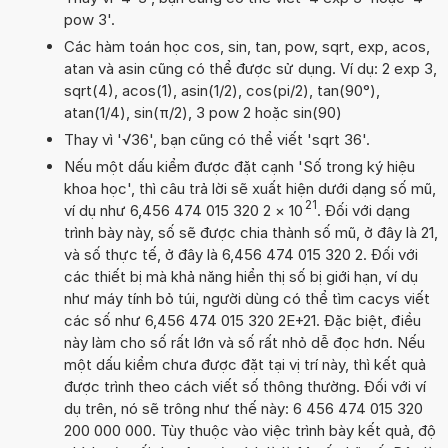
pow 3'.
Các hàm toán học cos, sin, tan, pow, sqrt, exp, acos,
atan và asin cũng có thể được sử dụng. Ví dụ: 2 exp 3,
sqrt(4), acos(1), asin(1/2), cos(pi/2), tan(90°),
atan(1/4), sin(π/2), 3 pow 2 hoặc sin(90)
Thay vì '√36', bạn cũng có thể viết 'sqrt 36'.
Nếu một dấu kiểm được đặt cạnh 'Số trong ký hiệu
khoa học', thì câu trả lời sẽ xuất hiện dưới dạng số mũ,
21
ví dụ như 6,456 474 015 320 2
×
10
. Đối với dạng
trình bày này, số sẽ được chia thành số mũ, ở đây là 21,
và số thực tế, ở đây là 6,456 474 015 320 2. Đối với
các thiết bị mà khả năng hiển thị số bị giới hạn, ví dụ
như máy tính bỏ túi, người dùng có thể tìm cacys viết
các số như 6,456 474 015 320 2E+21. Đặc biệt, điều
này làm cho số rất lớn và số rất nhỏ dễ đọc hơn. Nếu
một dấu kiểm chưa được đặt tại vị trí này, thì kết quả
được trình theo cách viết số thông thường. Đối với ví
dụ trên, nó sẽ trông như thế này: 6 456 474 015 320
200 000 000. Tùy thuộc vào việc trình bày kết quả, độ