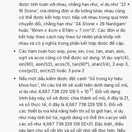
được tính toán với nhau, chẳng hạn như, ví dụ như '22 *
16 Stone', mà những đơn vị đo lường khác nhau cũng
có thể được kết hợp trực tiếp với nhau trong quá trình
chuyển đổi, chẳng hạn như '34 Stone + 28 Nanôgam'
hoặc '10mm x 4cm x 97dm = ? cm^3'. Các đơn vị đo
kết hợp theo cách này theo tự nhiên phải khớp với
nhau và có ý nghĩa trong phần kết hợp được đề cập.
Các hàm toán học exp, pow, sin, cos, tan, atan, asin,
sqrt và acos cũng có thể được sử dụng. Ví dụ: sqrt(4),
sin(90), asin(1/2), acos(1), tan(90°), atan(1/4), 2 exp 3,
cos(pi/2), sin(π/2) hoặc 3 pow 2
Nếu một dấu kiểm được đặt cạnh 'Số trong ký hiệu
khoa học', thì câu trả lời sẽ xuất hiện dưới dạng số mũ,
21
ví dụ như 4,667 738 229 128 5
×
10
. Đối với dạng
trình bày này, số sẽ được chia thành số mũ, ở đây là 21,
và số thực tế, ở đây là 4,667 738 229 128 5. Đối với
các thiết bị mà khả năng hiển thị số bị giới hạn, ví dụ
như máy tính bỏ túi, người dùng có thể tìm cacys viết
các số như 4,667 738 229 128 5E+21. Đặc biệt, điều
này làm cho số rất lớn và số rất nhỏ dễ đọc hơn. Nếu