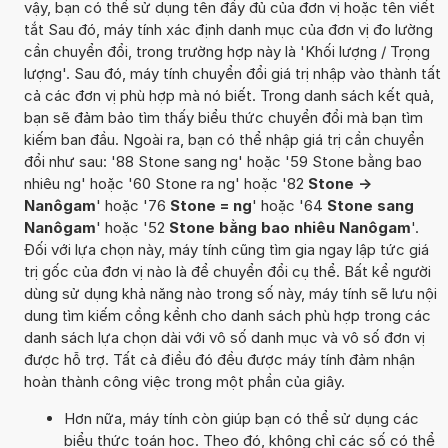
vậy, bạn có thể sử dụng tên đầy đủ của đơn vị hoặc tên viết
tắt Sau đó, máy tính xác định danh mục của đơn vị đo lường
cần chuyển đổi, trong trường hợp này là 'Khối lượng / Trọng
lượng'. Sau đó, máy tính chuyển đổi giá trị nhập vào thành tất
cả các đơn vị phù hợp mà nó biết. Trong danh sách kết quả,
bạn sẽ đảm bảo tìm thấy biểu thức chuyển đổi mà bạn tìm
kiếm ban đầu. Ngoài ra, bạn có thể nhập giá trị cần chuyển
đổi như sau: '88 Stone sang ng' hoặc '59 Stone bằng bao
nhiêu ng' hoặc '60 Stone ra ng' hoặc '82
Stone ->
Nanôgam
' hoặc '76
Stone = ng
' hoặc '64
Stone sang
Nanôgam
' hoặc '52
Stone bằng bao nhiêu Nanôgam
'.
Đối với lựa chọn này, máy tính cũng tìm gia ngay lập tức giá
trị gốc của đơn vị nào là để chuyển đổi cụ thể. Bất kể người
dùng sử dụng khả năng nào trong số này, máy tính sẽ lưu nội
dung tìm kiếm cồng kềnh cho danh sách phù hợp trong các
danh sách lựa chọn dài với vô số danh mục và vô số đơn vị
được hỗ trợ. Tất cả điều đó đều được máy tính đảm nhận
hoàn thành công việc trong một phần của giây.
Hơn nữa, máy tính còn giúp bạn có thể sử dụng các
biểu thức toán học. Theo đó, không chỉ các số có thể