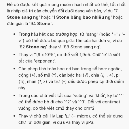
Để có được kết quả mong muốn nhanh nhất có thể, tốt nhất
là nhập giá trị cần chuyển đổi dưới dạng văn bản, ví dụ '7
Stone sang ng
' hoặc '1
Stone bằng bao nhiêu ng
' hoặc
đơn giản là '94
Stone
':
Trong hầu hết các trường hợp, từ 'sang' (hoặc '=' / '-
>') có thể được bỏ qua giữa tên của hai đơn vị, ví dụ
'82
Stone ng
' thay vì '88 Stone sang ng'.
Thay vì '1,9 x 10^5', có thể viết 1,9e5. Chữ 'e' là viết
tắt của 'exponent'.
Các phép tính toán học cơ bản trong số học: ngoặc,
cộng (+), số mũ (^), căn bậc hai (√), chia (/, :, ÷), pi
(π), nhân (*, x) và trừ (-) đều được phép tại thời điểm
này
Trong các chữ viết tắt của 'vuông' và 'khối', ký tự '^'
có thể được bỏ đi cho '^2' và '^3'. Đối với centimet
vuông, có thể viết cm2 thay cho cm^2.
Thay vì chữ cái Hy Lạp 'µ' (= micro), có thể sử dụng
chữ 'u' đơn giản, ví dụ uPa thay vì µPa.