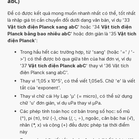
abC)
Để có được kết quả mong muốn nhanh nhất có thể, tốt nhất
là nhập giá trị cần chuyển đổi dưới dạng văn bản, ví dụ '33
Vật tích điện Planck sang abC
' hoặc '34
Vật tích điện
Planck bằng bao nhiêu abC
' hoặc đơn giản là '35
Vật tích
điện Planck
':
Trong hầu hết các trường hợp, từ 'sang' (hoặc '=' / '-
>') có thể được bỏ qua giữa tên của hai đơn vị, ví dụ
'37
Vật tích điện Planck abC
' thay vì '36 Vật tích
điện Planck sang abC'.
Thay vì '1,05 x 10^5', có thể viết 1,05e5. Chữ 'e' là viết
tắt của 'exponent'.
Thay vì chữ cái Hy Lạp 'µ' (= micro), có thể sử dụng
chữ 'u' đơn giản, ví dụ uPa thay vì µPa.
Các phép tính toán học cơ bản trong số học: số mũ
(^), pi (π), trừ (-), chia (/, :, ÷), ngoặc, căn bậc hai (√),
nhân (*, x) và cộng (+) đều được phép tại thời điểm
này