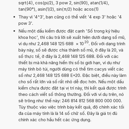
sqrt(4), cos(pi/2), 3 pow 2, sin(90), atan(1/4),
tan(90°), asin(1/2), sin(π/2) hoặc acos(1)
Thay vì '4^3', bạn cũng có thể viết '4 exp 3' hoặc '4
pow 3'.
Nếu một dấu kiểm được đặt cạnh 'Số trong ký hiệu
khoa học', thì câu trả lời sẽ xuất hiện dưới dạng số mũ,
20
ví dụ như 2,468 148 125 688
×
10
. Đối với dạng trình
bày này, số sẽ được chia thành số mũ, ở đây là 20, và
số thực tế, ở đây là 2,468 148 125 688. Đối với các
thiết bị mà khả năng hiển thị số bị giới hạn, ví dụ như
máy tính bỏ túi, người dùng có thể tìm cacys viết các
số như 2,468 148 125 688 E+20. Đặc biệt, điều này làm
cho số rất lớn và số rất nhỏ dễ đọc hơn. Nếu một dấu
kiểm chưa được đặt tại vị trí này, thì kết quả được trình
theo cách viết số thông thường. Đối với ví dụ trên, nó
sẽ trông như thế này: 246 814 812 568 800 000 000.
Tùy thuộc vào việc trình bày kết quả, độ chính xác tối
đa của máy tính là là 14 số chữ số. Đây là giá trị đủ
chính xác cho hầu hết các ứng dụng.