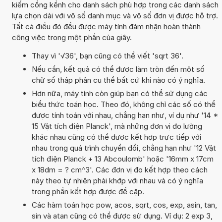
kiếm cồng kềnh cho danh sách phù hợp trong các danh sách
lựa chọn dài với vô số danh mục và vô số đơn vị được hỗ trợ.
Tất cả điều đó đều được máy tính đảm nhận hoàn thành
công việc trong một phần của giây.
Thay vì '√36', bạn cũng có thể viết 'sqrt 36'.
Nếu cần, kết quả có thể được làm tròn đến một số
chữ số thập phân cụ thể bất cứ khi nào có ý nghĩa.
Hơn nữa, máy tính còn giúp bạn có thể sử dụng các
biểu thức toán học. Theo đó, không chỉ các số có thể
được tính toán với nhau, chẳng hạn như, ví dụ như '14 *
15 Vật tích điện Planck', mà những đơn vị đo lường
khác nhau cũng có thể được kết hợp trực tiếp với
nhau trong quá trình chuyển đổi, chẳng hạn như '12 Vật
tích điện Planck + 13 Abcoulomb' hoặc '16mm x 17cm
x 18dm = ? cm^3'. Các đơn vị đo kết hợp theo cách
này theo tự nhiên phải khớp với nhau và có ý nghĩa
trong phần kết hợp được đề cập.
Các hàm toán học pow, acos, sqrt, cos, exp, asin, tan,
sin và atan cũng có thể được sử dụng. Ví dụ: 2 exp 3,