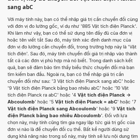
sang abC
Với máy tính này, bạn có thể nhập giá trị cần chuyển đổi cùng
với đơn vị đo lường gốc, ví dụ như '885 Vật tích điện Planck'.
Khi làm như vậy, bạn có thể sử dụng tên đầy đủ của đơn vị
hoặc tên viết tắt Sau đó, máy tính xác định danh mục của
đơn vị đo lường cần chuyển đổi, trong trường hợp này là 'Vật
tích điện'. Sau đó, máy tính chuyển đổi giá trị nhập vào thành
tất cả các đơn vị phù hợp mà nó biết. Trong danh sách kết
quả, bạn sẽ đảm bảo tìm thấy biểu thức chuyển đổi mà bạn
tìm kiếm ban đầu. Ngoài ra, bạn có thể nhập giá trị cần
chuyển đổi như sau: '3 Vật tích điện Planck sang abC' hoặc
'9 Vật tích điện Planck bằng bao nhiêu abC' hoặc '10 Vật
tích điện Planck ra abC' hoặc '4
Vật tích điện Planck ->
Abcoulomb
' hoặc '5
Vật tích điện Planck = abC
' hoặc '7
Vật tích điện Planck sang Abcoulomb
' hoặc '9
Vật tích
điện Planck bằng bao nhiêu Abcoulomb
'. Đối với lựa
chọn này, máy tính cũng tìm gia ngay lập tức giá trị gốc của
đơn vị nào là để chuyển đổi cụ thể. Bất kể người dùng sử
dụng khả năng nào trong số này, máy tính sẽ lưu nội dung tìm