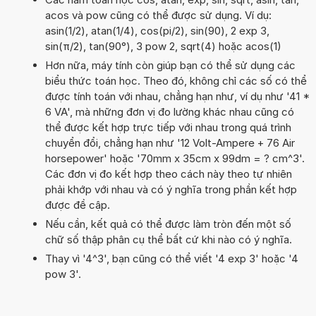
acos và pow cũng có thể được sử dụng. Ví dụ:
asin(1/2), atan(1/4), cos(pi/2), sin(90), 2 exp 3,
sin(π/2), tan(90°), 3 pow 2, sqrt(4) hoặc acos(1)
Hơn nữa, máy tính còn giúp bạn có thể sử dụng các
biểu thức toán học. Theo đó, không chỉ các số có thể
được tính toán với nhau, chẳng hạn như, ví dụ như '41 *
6 VA', mà những đơn vị đo lường khác nhau cũng có
thể được kết hợp trực tiếp với nhau trong quá trình
chuyển đổi, chẳng hạn như '12 Volt-Ampere + 76 Air
horsepower' hoặc '70mm x 35cm x 99dm = ? cm^3'.
Các đơn vị đo kết hợp theo cách này theo tự nhiên
phải khớp với nhau và có ý nghĩa trong phần kết hợp
được đề cập.
Nếu cần, kết quả có thể được làm tròn đến một số
chữ số thập phân cụ thể bất cứ khi nào có ý nghĩa.
Thay vì '4^3', bạn cũng có thể viết '4 exp 3' hoặc '4
pow 3'.