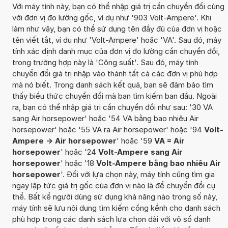
Với máy tính này, bạn có thể nhập giá trị cần chuyển đổi cùng
với đơn vị đo lường gốc, ví dụ như '903 Volt-Ampere'. Khi
làm như vậy, bạn có thể sử dụng tên đầy đủ của đơn vị hoặc
tên viết tắt, ví dụ như 'Volt-Ampere' hoặc 'VA'. Sau đó, máy
tính xác định danh mục của đơn vị đo lường cần chuyển đổi,
trong trường hợp này là 'Công suất'. Sau đó, máy tính
chuyển đổi giá trị nhập vào thành tất cả các đơn vị phù hợp
mà nó biết. Trong danh sách kết quả, bạn sẽ đảm bảo tìm
thấy biểu thức chuyển đổi mà bạn tìm kiếm ban đầu. Ngoài
ra, bạn có thể nhập giá trị cần chuyển đổi như sau: '30 VA
sang Air horsepower' hoặc '54 VA bằng bao nhiêu Air
horsepower' hoặc '55 VA ra Air horsepower' hoặc '94
Volt-
Ampere -> Air horsepower
' hoặc '59
VA = Air
horsepower
' hoặc '24
Volt-Ampere sang Air
horsepower
' hoặc '18
Volt-Ampere bằng bao nhiêu Air
horsepower
'. Đối với lựa chọn này, máy tính cũng tìm gia
ngay lập tức giá trị gốc của đơn vị nào là để chuyển đổi cụ
thể. Bất kể người dùng sử dụng khả năng nào trong số này,
máy tính sẽ lưu nội dung tìm kiếm cồng kềnh cho danh sách
phù hợp trong các danh sách lựa chọn dài với vô số danh