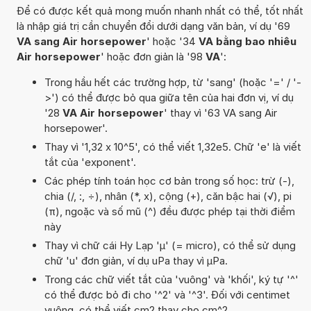
Để có được kết quả mong muốn nhanh nhất có thể, tốt nhất
là nhập giá trị cần chuyển đổi dưới dạng văn bản, ví dụ '69
VA sang Air horsepower
' hoặc '34
VA bằng bao nhiêu
Air horsepower
' hoặc đơn giản là '98
VA
':
Trong hầu hết các trường hợp, từ 'sang' (hoặc '=' / '-
>') có thể được bỏ qua giữa tên của hai đơn vị, ví dụ
'28
VA Air horsepower
' thay vì '63 VA sang Air
horsepower'.
Thay vì '1,32 x 10^5', có thể viết 1,32e5. Chữ 'e' là viết
tắt của 'exponent'.
Các phép tính toán học cơ bản trong số học: trừ (-),
chia (/, :, ÷), nhân (*, x), cộng (+), căn bậc hai (√), pi
(π), ngoặc và số mũ (^) đều được phép tại thời điểm
này
Thay vì chữ cái Hy Lạp 'µ' (= micro), có thể sử dụng
chữ 'u' đơn giản, ví dụ uPa thay vì µPa.
Trong các chữ viết tắt của 'vuông' và 'khối', ký tự '^'
có thể được bỏ đi cho '^2' và '^3'. Đối với centimet
vuông, có thể viết cm2 thay cho cm^2.