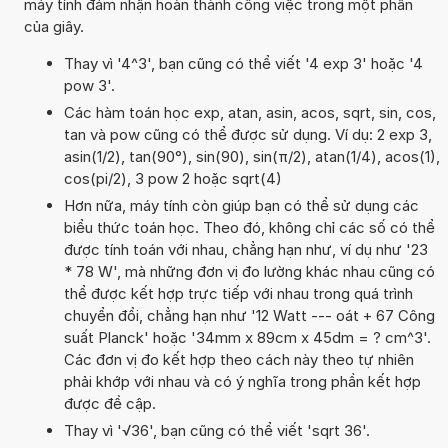
máy tính đảm nhận hoàn thành công việc trong một phần
của giây.
Thay vì '4^3', bạn cũng có thể viết '4 exp 3' hoặc '4
pow 3'.
Các hàm toán học exp, atan, asin, acos, sqrt, sin, cos,
tan và pow cũng có thể được sử dụng. Ví dụ: 2 exp 3,
asin(1/2), tan(90°), sin(90), sin(π/2), atan(1/4), acos(1),
cos(pi/2), 3 pow 2 hoặc sqrt(4)
Hơn nữa, máy tính còn giúp bạn có thể sử dụng các
biểu thức toán học. Theo đó, không chỉ các số có thể
được tính toán với nhau, chẳng hạn như, ví dụ như '23
* 78 W', mà những đơn vị đo lường khác nhau cũng có
thể được kết hợp trực tiếp với nhau trong quá trình
chuyển đổi, chẳng hạn như '12 Watt --- oát + 67 Công
suất Planck' hoặc '34mm x 89cm x 45dm = ? cm^3'.
Các đơn vị đo kết hợp theo cách này theo tự nhiên
phải khớp với nhau và có ý nghĩa trong phần kết hợp
được đề cập.
Thay vì '√36', bạn cũng có thể viết 'sqrt 36'.