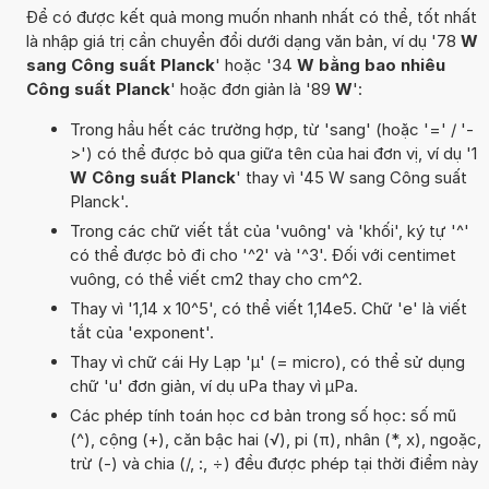
Để có được kết quả mong muốn nhanh nhất có thể, tốt nhất
là nhập giá trị cần chuyển đổi dưới dạng văn bản, ví dụ '78
W
sang Công suất Planck
' hoặc '34
W bằng bao nhiêu
Công suất Planck
' hoặc đơn giản là '89
W
':
Trong hầu hết các trường hợp, từ 'sang' (hoặc '=' / '-
>') có thể được bỏ qua giữa tên của hai đơn vị, ví dụ '1
W Công suất Planck
' thay vì '45 W sang Công suất
Planck'.
Trong các chữ viết tắt của 'vuông' và 'khối', ký tự '^'
có thể được bỏ đi cho '^2' và '^3'. Đối với centimet
vuông, có thể viết cm2 thay cho cm^2.
Thay vì '1,14 x 10^5', có thể viết 1,14e5. Chữ 'e' là viết
tắt của 'exponent'.
Thay vì chữ cái Hy Lạp 'µ' (= micro), có thể sử dụng
chữ 'u' đơn giản, ví dụ uPa thay vì µPa.
Các phép tính toán học cơ bản trong số học: số mũ
(^), cộng (+), căn bậc hai (√), pi (π), nhân (*, x), ngoặc,
trừ (-) và chia (/, :, ÷) đều được phép tại thời điểm này