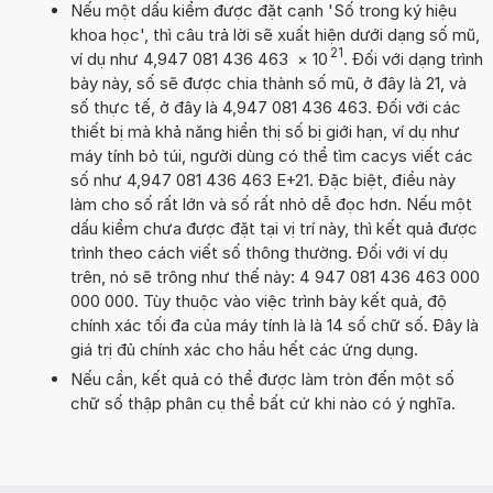
Nếu một dấu kiểm được đặt cạnh 'Số trong ký hiệu
khoa học', thì câu trả lời sẽ xuất hiện dưới dạng số mũ,
21
ví dụ như 4,947 081 436 463
×
10
. Đối với dạng trình
bày này, số sẽ được chia thành số mũ, ở đây là 21, và
số thực tế, ở đây là 4,947 081 436 463. Đối với các
thiết bị mà khả năng hiển thị số bị giới hạn, ví dụ như
máy tính bỏ túi, người dùng có thể tìm cacys viết các
số như 4,947 081 436 463 E+21. Đặc biệt, điều này
làm cho số rất lớn và số rất nhỏ dễ đọc hơn. Nếu một
dấu kiểm chưa được đặt tại vị trí này, thì kết quả được
trình theo cách viết số thông thường. Đối với ví dụ
trên, nó sẽ trông như thế này: 4 947 081 436 463 000
000 000. Tùy thuộc vào việc trình bày kết quả, độ
chính xác tối đa của máy tính là là 14 số chữ số. Đây là
giá trị đủ chính xác cho hầu hết các ứng dụng.
Nếu cần, kết quả có thể được làm tròn đến một số
chữ số thập phân cụ thể bất cứ khi nào có ý nghĩa.