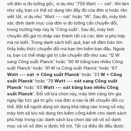
với đơn vị đo lường gốc, ví dụ như '759 Watt --- oát'. Khi làm
như vậy, bạn có thể sử dụng tên đầy đủ của đơn vị hoặc tên
viết tắt, ví dụ như 'Watt --- oát' hoặc 'W'. Sau đó, máy tính
xác định danh mục của đơn vị đo lường cần chuyển đổi,
trong trường hợp này là 'Công suất'. Sau đó, máy tính
chuyển đổi giá trị nhập vào thành tất cả các đơn vị phù hợp
mà nó biết. Trong danh sách kết quả, bạn sẽ đảm bảo tìm
thấy biểu thức chuyển đổi mà bạn tìm kiếm ban đầu. Ngoài
ra, bạn có thể nhập giá trị cần chuyển đổi như sau: '12 W
sang Công suất Planck' hoặc '90 W bằng bao nhiêu Công
suất Planck' hoặc '91 W ra Công suất Planck' hoặc '67
Watt --- oát -> Công suất Planck
' hoặc '23
W = Công
suất Planck
' hoặc '78
Watt --- oát sang Công suất
Planck
' hoặc '45
Watt --- oát bằng bao nhiêu Công
suất Planck
'. Đối với lựa chọn này, máy tính cũng tìm gia
ngay lập tức giá trị gốc của đơn vị nào là để chuyển đổi cụ
thể. Bất kể người dùng sử dụng khả năng nào trong số này,
máy tính sẽ lưu nội dung tìm kiếm cồng kềnh cho danh sách
phù hợp trong các danh sách lựa chọn dài với vô số danh
mục và vô số đơn vị được hỗ trợ. Tất cả điều đó đều được