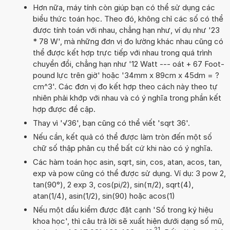
Hơn nữa, máy tính còn giúp bạn có thể sử dụng các
biểu thức toán học. Theo đó, không chỉ các số có thể
được tính toán với nhau, chẳng hạn như, ví dụ như '23
* 78 W', mà những đơn vị đo lường khác nhau cũng có
thể được kết hợp trực tiếp với nhau trong quá trình
chuyển đổi, chẳng hạn như '12 Watt --- oát + 67 Foot-
pound lực trên giờ' hoặc '34mm x 89cm x 45dm = ?
cm^3'. Các đơn vị đo kết hợp theo cách này theo tự
nhiên phải khớp với nhau và có ý nghĩa trong phần kết
hợp được đề cập.
Thay vì '√36', bạn cũng có thể viết 'sqrt 36'.
Nếu cần, kết quả có thể được làm tròn đến một số
chữ số thập phân cụ thể bất cứ khi nào có ý nghĩa.
Các hàm toán học asin, sqrt, sin, cos, atan, acos, tan,
exp và pow cũng có thể được sử dụng. Ví dụ: 3 pow 2,
tan(90°), 2 exp 3, cos(pi/2), sin(π/2), sqrt(4),
atan(1/4), asin(1/2), sin(90) hoặc acos(1)
Nếu một dấu kiểm được đặt cạnh 'Số trong ký hiệu
khoa học', thì câu trả lời sẽ xuất hiện dưới dạng số mũ,
21