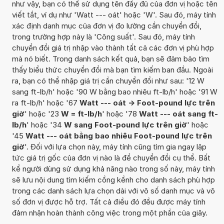
như vậy, bạn có thể sử dụng tên đầy đủ của đơn vị hoặc tên
viết tắt, ví dụ như 'Watt --- oát' hoặc 'W'. Sau đó, máy tính
xác định danh mục của đơn vị đo lường cần chuyển đổi,
trong trường hợp này là 'Công suất'. Sau đó, máy tính
chuyển đổi giá trị nhập vào thành tất cả các đơn vị phù hợp
mà nó biết. Trong danh sách kết quả, bạn sẽ đảm bảo tìm
thấy biểu thức chuyển đổi mà bạn tìm kiếm ban đầu. Ngoài
ra, bạn có thể nhập giá trị cần chuyển đổi như sau: '12 W
sang ft-lb/h' hoặc '90 W bằng bao nhiêu ft-lb/h' hoặc '91 W
ra ft-lb/h' hoặc '67
Watt --- oát -> Foot-pound lực trên
giờ
' hoặc '23
W = ft-lb/h
' hoặc '78
Watt --- oát sang ft-
lb/h
' hoặc '34
W sang Foot-pound lực trên giờ
' hoặc
'45
Watt --- oát bằng bao nhiêu Foot-pound lực trên
giờ
'. Đối với lựa chọn này, máy tính cũng tìm gia ngay lập
tức giá trị gốc của đơn vị nào là để chuyển đổi cụ thể. Bất
kể người dùng sử dụng khả năng nào trong số này, máy tính
sẽ lưu nội dung tìm kiếm cồng kềnh cho danh sách phù hợp
trong các danh sách lựa chọn dài với vô số danh mục và vô
số đơn vị được hỗ trợ. Tất cả điều đó đều được máy tính
đảm nhận hoàn thành công việc trong một phần của giây.