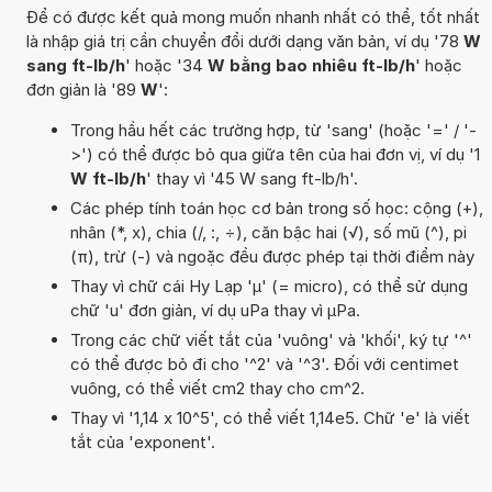
Để có được kết quả mong muốn nhanh nhất có thể, tốt nhất
là nhập giá trị cần chuyển đổi dưới dạng văn bản, ví dụ '78
W
sang ft-lb/h
' hoặc '34
W bằng bao nhiêu ft-lb/h
' hoặc
đơn giản là '89
W
':
Trong hầu hết các trường hợp, từ 'sang' (hoặc '=' / '-
>') có thể được bỏ qua giữa tên của hai đơn vị, ví dụ '1
W ft-lb/h
' thay vì '45 W sang ft-lb/h'.
Các phép tính toán học cơ bản trong số học: cộng (+),
nhân (*, x), chia (/, :, ÷), căn bậc hai (√), số mũ (^), pi
(π), trừ (-) và ngoặc đều được phép tại thời điểm này
Thay vì chữ cái Hy Lạp 'µ' (= micro), có thể sử dụng
chữ 'u' đơn giản, ví dụ uPa thay vì µPa.
Trong các chữ viết tắt của 'vuông' và 'khối', ký tự '^'
có thể được bỏ đi cho '^2' và '^3'. Đối với centimet
vuông, có thể viết cm2 thay cho cm^2.
Thay vì '1,14 x 10^5', có thể viết 1,14e5. Chữ 'e' là viết
tắt của 'exponent'.