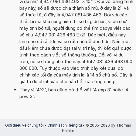
ví dụ như 4,947 081 436 463
×
10
. Đối với dạng trình
bày này, số sẽ được chia thành số mũ, ở đây là 21, và
số thực tế, ở đây là 4,947 081 436 463. Đối với các
thiết bị mà khả năng hiển thị số bị giới hạn, ví dụ như
máy tính bỏ túi, người dùng có thể tìm cacys viết các
số như 4,947 081 436 463 E+21. Đặc biệt, điều này
làm cho số rất lớn và số rất nhỏ dễ đọc hơn. Nếu một
dấu kiểm chưa được đặt tại vị trí này, thì kết quả được
trình theo cách viết số thông thường. Đối với ví dụ
trên, nó sẽ trông như thế này: 4 947 081 436 463 000
000 000. Tùy thuộc vào việc trình bày kết quả, độ
chính xác tối đa của máy tính là là 14 số chữ số. Đây là
giá trị đủ chính xác cho hầu hết các ứng dụng.
Thay vì '4^3', bạn cũng có thể viết '4 exp 3' hoặc '4
pow 3'.
Giới thiệu về chúng tôi
-
Chính sách Riêng tư
- © 2005-2026 by Thomas
Hainke