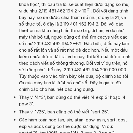
khoa học', thì câu trả lời sẽ xuất hiện dưới dạng số mũ,
21
ví dụ như 2,119 481 462 194 2
×
10
. Đối với dạng trình
bày này, số sẽ được chia thành số mũ, ở đây là 21, và
số thực tế, ở đây là 2,119 481 462 194 2. Đối với các
thiết bị mà khả năng hiển thị số bị giới hạn, ví dụ như
máy tính bỏ túi, người dùng có thể tìm cacys viết các
số như 2,119 481 462 194 2E+21. Đặc biệt, điều này làm
cho số rất lớn và số rất nhỏ dễ đọc hơn. Nếu một dấu
kiểm chưa được đặt tại vị trí này, thì kết quả được trình
theo cách viết số thông thường. Đối với ví dụ trên, nó
sẽ trông như thế này: 2 119 481 462 194 200 000 000.
Tùy thuộc vào việc trình bày kết quả, độ chính xác tối
đa của máy tính là là 14 số chữ số. Đây là giá trị đủ
chính xác cho hầu hết các ứng dụng.
Thay vì '4^3', bạn cũng có thể viết '4 exp 3' hoặc '4
pow 3'.
Thay vì '√25', bạn cũng có thể viết 'sqrt 25'.
Các hàm toán học tan, sin, atan, pow, asin, sqrt, cos,
exp và acos cũng có thể được sử dụng. Ví dụ:
cos(pi/2), tan(90°), atan(1/4), 2 exp 3, 3 pow 2,