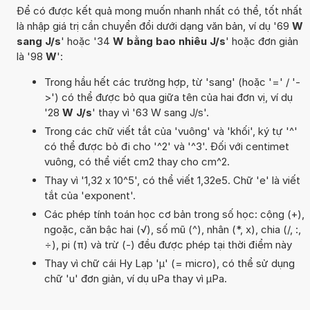
Để có được kết quả mong muốn nhanh nhất có thể, tốt nhất
là nhập giá trị cần chuyển đổi dưới dạng văn bản, ví dụ '69
W
sang J/s
' hoặc '34
W bằng bao nhiêu J/s
' hoặc đơn giản
là '98
W
':
Trong hầu hết các trường hợp, từ 'sang' (hoặc '=' / '-
>') có thể được bỏ qua giữa tên của hai đơn vị, ví dụ
'28
W J/s
' thay vì '63 W sang J/s'.
Trong các chữ viết tắt của 'vuông' và 'khối', ký tự '^'
có thể được bỏ đi cho '^2' và '^3'. Đối với centimet
vuông, có thể viết cm2 thay cho cm^2.
Thay vì '1,32 x 10^5', có thể viết 1,32e5. Chữ 'e' là viết
tắt của 'exponent'.
Các phép tính toán học cơ bản trong số học: cộng (+),
ngoặc, căn bậc hai (√), số mũ (^), nhân (*, x), chia (/, :,
÷), pi (π) và trừ (-) đều được phép tại thời điểm này
Thay vì chữ cái Hy Lạp 'µ' (= micro), có thể sử dụng
chữ 'u' đơn giản, ví dụ uPa thay vì µPa.