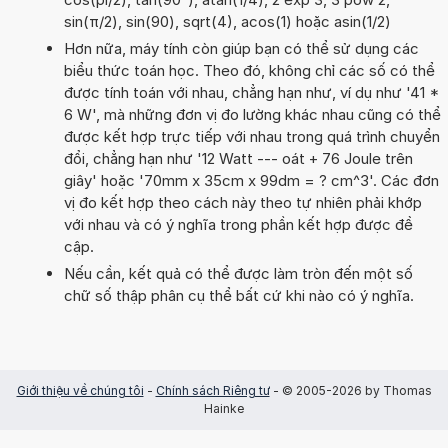
sin(π/2), sin(90), sqrt(4), acos(1) hoặc asin(1/2)
Hơn nữa, máy tính còn giúp bạn có thể sử dụng các
biểu thức toán học. Theo đó, không chỉ các số có thể
được tính toán với nhau, chẳng hạn như, ví dụ như '41 *
6 W', mà những đơn vị đo lường khác nhau cũng có thể
được kết hợp trực tiếp với nhau trong quá trình chuyển
đổi, chẳng hạn như '12 Watt --- oát + 76 Joule trên
giây' hoặc '70mm x 35cm x 99dm = ? cm^3'. Các đơn
vị đo kết hợp theo cách này theo tự nhiên phải khớp
với nhau và có ý nghĩa trong phần kết hợp được đề
cập.
Nếu cần, kết quả có thể được làm tròn đến một số
chữ số thập phân cụ thể bất cứ khi nào có ý nghĩa.
Giới thiệu về chúng tôi
-
Chính sách Riêng tư
- © 2005-2026 by Thomas
Hainke