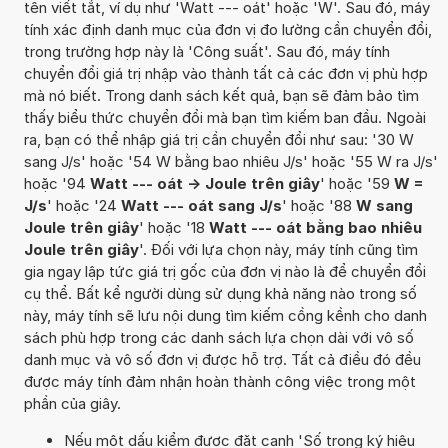
tên viết tắt, ví dụ như 'Watt --- oát' hoặc 'W'. Sau đó, máy
tính xác định danh mục của đơn vị đo lường cần chuyển đổi,
trong trường hợp này là 'Công suất'. Sau đó, máy tính
chuyển đổi giá trị nhập vào thành tất cả các đơn vị phù hợp
mà nó biết. Trong danh sách kết quả, bạn sẽ đảm bảo tìm
thấy biểu thức chuyển đổi mà bạn tìm kiếm ban đầu. Ngoài
ra, bạn có thể nhập giá trị cần chuyển đổi như sau: '30 W
sang J/s' hoặc '54 W bằng bao nhiêu J/s' hoặc '55 W ra J/s'
hoặc '94
Watt --- oát -> Joule trên giây
' hoặc '59
W =
J/s
' hoặc '24
Watt --- oát sang J/s
' hoặc '88
W sang
Joule trên giây
' hoặc '18
Watt --- oát bằng bao nhiêu
Joule trên giây
'. Đối với lựa chọn này, máy tính cũng tìm
gia ngay lập tức giá trị gốc của đơn vị nào là để chuyển đổi
cụ thể. Bất kể người dùng sử dụng khả năng nào trong số
này, máy tính sẽ lưu nội dung tìm kiếm cồng kềnh cho danh
sách phù hợp trong các danh sách lựa chọn dài với vô số
danh mục và vô số đơn vị được hỗ trợ. Tất cả điều đó đều
được máy tính đảm nhận hoàn thành công việc trong một
phần của giây.
Nếu một dấu kiểm được đặt cạnh 'Số trong ký hiệu