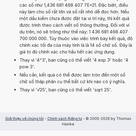
các số như 1,436 681 468 407 7E+21. Đặc biệt, điều
này làm cho số rất lớn và số rất nhỏ dễ đọc hơn. Nếu
một dấu kiểm chưa được đặt tại vị trí này, thì kết quả
được trình theo cách viết số thông thường. Đối với ví
dụ trên, nó sẽ trông như thế này: 1 436 681 468 407
700 000 000. Tùy thuộc vào việc trình bày kết quả, độ
chính xác tối đa của máy tính là là 14 số chữ số. Đây là
giá trị đủ chính xác cho hầu hết các ứng dụng.
Thay vì '4^3', bạn cũng có thể viết '4 exp 3' hoặc '4
pow 3'.
Nếu cần, kết quả có thể được làm tròn đến một số
chữ số thập phân cụ thể bất cứ khi nào có ý nghĩa.
Thay vì '√25', bạn cũng có thể viết 'sqrt 25'.
Giới thiệu về chúng tôi
-
Chính sách Riêng tư
- © 2005-2026 by Thomas
Hainke