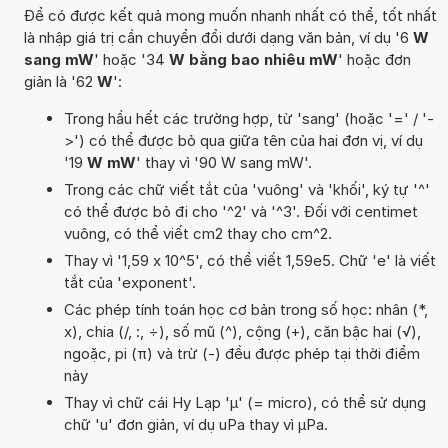
Để có được kết quả mong muốn nhanh nhất có thể, tốt nhất
là nhập giá trị cần chuyển đổi dưới dạng văn bản, ví dụ '6
W
sang mW
' hoặc '34
W bằng bao nhiêu mW
' hoặc đơn
giản là '62
W
':
Trong hầu hết các trường hợp, từ 'sang' (hoặc '=' / '-
>') có thể được bỏ qua giữa tên của hai đơn vị, ví dụ
'19
W mW
' thay vì '90 W sang mW'.
Trong các chữ viết tắt của 'vuông' và 'khối', ký tự '^'
có thể được bỏ đi cho '^2' và '^3'. Đối với centimet
vuông, có thể viết cm2 thay cho cm^2.
Thay vì '1,59 x 10^5', có thể viết 1,59e5. Chữ 'e' là viết
tắt của 'exponent'.
Các phép tính toán học cơ bản trong số học: nhân (*,
x), chia (/, :, ÷), số mũ (^), cộng (+), căn bậc hai (√),
ngoặc, pi (π) và trừ (-) đều được phép tại thời điểm
này
Thay vì chữ cái Hy Lạp 'µ' (= micro), có thể sử dụng
chữ 'u' đơn giản, ví dụ uPa thay vì µPa.