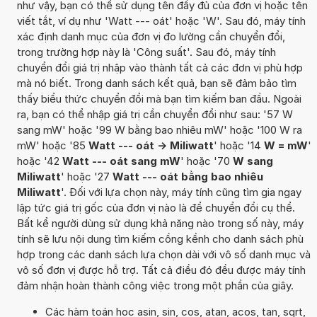
như vậy, bạn có thể sử dụng tên đầy đủ của đơn vị hoặc tên
viết tắt, ví dụ như 'Watt --- oát' hoặc 'W'. Sau đó, máy tính
xác định danh mục của đơn vị đo lường cần chuyển đổi,
trong trường hợp này là 'Công suất'. Sau đó, máy tính
chuyển đổi giá trị nhập vào thành tất cả các đơn vị phù hợp
mà nó biết. Trong danh sách kết quả, bạn sẽ đảm bảo tìm
thấy biểu thức chuyển đổi mà bạn tìm kiếm ban đầu. Ngoài
ra, bạn có thể nhập giá trị cần chuyển đổi như sau: '57 W
sang mW' hoặc '99 W bằng bao nhiêu mW' hoặc '100 W ra
mW' hoặc '85
Watt --- oát -> Miliwatt
' hoặc '14
W = mW
'
hoặc '42
Watt --- oát sang mW
' hoặc '70
W sang
Miliwatt
' hoặc '27
Watt --- oát bằng bao nhiêu
Miliwatt
'. Đối với lựa chọn này, máy tính cũng tìm gia ngay
lập tức giá trị gốc của đơn vị nào là để chuyển đổi cụ thể.
Bất kể người dùng sử dụng khả năng nào trong số này, máy
tính sẽ lưu nội dung tìm kiếm cồng kềnh cho danh sách phù
hợp trong các danh sách lựa chọn dài với vô số danh mục và
vô số đơn vị được hỗ trợ. Tất cả điều đó đều được máy tính
đảm nhận hoàn thành công việc trong một phần của giây.
Các hàm toán học asin, sin, cos, atan, acos, tan, sqrt,