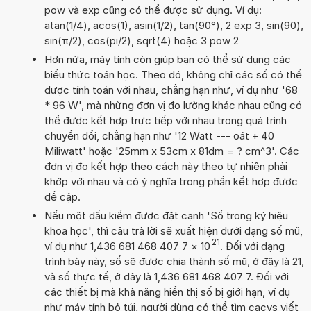
pow và exp cũng có thể được sử dụng. Ví dụ:
atan(1/4), acos(1), asin(1/2), tan(90°), 2 exp 3, sin(90),
sin(π/2), cos(pi/2), sqrt(4) hoặc 3 pow 2
Hơn nữa, máy tính còn giúp bạn có thể sử dụng các
biểu thức toán học. Theo đó, không chỉ các số có thể
được tính toán với nhau, chẳng hạn như, ví dụ như '68
* 96 W', mà những đơn vị đo lường khác nhau cũng có
thể được kết hợp trực tiếp với nhau trong quá trình
chuyển đổi, chẳng hạn như '12 Watt --- oát + 40
Miliwatt' hoặc '25mm x 53cm x 81dm = ? cm^3'. Các
đơn vị đo kết hợp theo cách này theo tự nhiên phải
khớp với nhau và có ý nghĩa trong phần kết hợp được
đề cập.
Nếu một dấu kiểm được đặt cạnh 'Số trong ký hiệu
khoa học', thì câu trả lời sẽ xuất hiện dưới dạng số mũ,
21
ví dụ như 1,436 681 468 407 7
×
10
. Đối với dạng
trình bày này, số sẽ được chia thành số mũ, ở đây là 21,
và số thực tế, ở đây là 1,436 681 468 407 7. Đối với
các thiết bị mà khả năng hiển thị số bị giới hạn, ví dụ
như máy tính bỏ túi, người dùng có thể tìm cacys viết