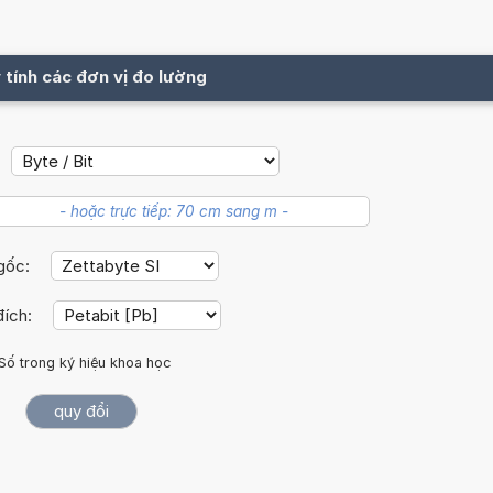
 tính các đơn vị đo lường
 gốc:
đích:
Số trong ký hiệu khoa học