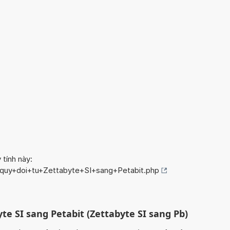
 tính này:
o/quy+doi+tu+Zettabyte+SI+sang+Petabit.php
te SI sang Petabit (Zettabyte SI sang Pb)