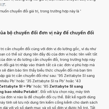
I
'.
uốn chuyển đổi giá trị, trong trường hợp này là '
ủa bộ chuyển đổi đơn vị này để chuyển đổi
 trị cần chuyển đổi cùng với đơn vị đo lường gốc, ví dụ như
 bạn có thể sử dụng tên đầy đủ của đơn vị hoặc tên viết tắt
của đơn vị đo lường cần chuyển đổi, trong trường hợp này
ển đổi giá trị nhập vào thành tất cả các đơn vị phù hợp mà
ạn sẽ đảm bảo tìm thấy biểu thức chuyển đổi mà bạn tìm
hập giá trị cần chuyển đổi như sau: '95 Zettabyte SI sang
nhiêu Pb' hoặc '35 Zettabyte SI ra Pb' hoặc '43
Zettabyte SI = Pb
' hoặc '85
Zettabyte SI sang
ng bao nhiêu Petabit
'. Đối với lựa chọn này, máy tính
 của đơn vị nào là để chuyển đổi cụ thể. Bất kể người dùng
máy tính sẽ lưu nội dung tìm kiếm cồng kềnh cho danh sách
 dài với vô số danh mục và vô số đơn vị được hỗ trợ. Tất