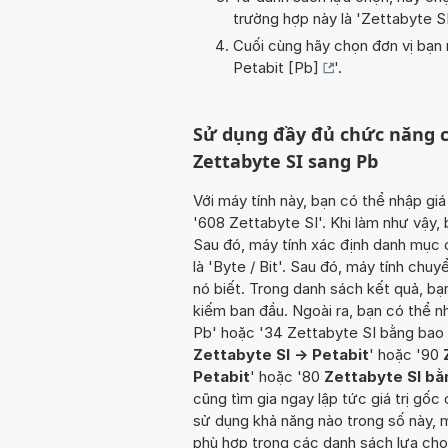
trường hợp này là '
Zettabyte S
Cuối cùng hãy chọn đơn vị bạn m
Petabit [Pb]
'.
Sử dụng đầy đủ chức năng c
Zettabyte SI sang Pb
Với máy tính này, bạn có thể nhập giá
'608 Zettabyte SI'. Khi làm như vậy,
Sau đó, máy tính xác định danh mục 
là 'Byte / Bit'. Sau đó, máy tính chuy
nó biết. Trong danh sách kết quả, b
kiếm ban đầu. Ngoài ra, bạn có thể n
Pb' hoặc '34 Zettabyte SI bằng bao 
Zettabyte SI -> Petabit
' hoặc '90
Petabit
' hoặc '80
Zettabyte SI bằ
cũng tìm gia ngay lập tức giá trị gốc
sử dụng khả năng nào trong số này, 
phù hợp trong các danh sách lựa chọn