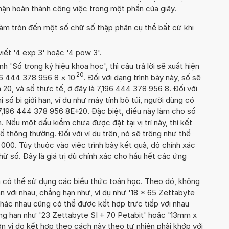
ận hoàn thành công việc trong một phần của giây.
àm tròn đến một số chữ số thập phân cụ thể bất cứ khi
viết '4 exp 3' hoặc '4 pow 3'.
'Số trong ký hiệu khoa học', thì câu trả lời sẽ xuất hiện
20
196 444 378 956 8
×
10
. Đối với dạng trình bày này, số sẽ
 20, và số thực tế, ở đây là 7,196 444 378 956 8. Đối với
ị số bị giới hạn, ví dụ như máy tính bỏ túi, người dùng có
7,196 444 378 956 8E+20. Đặc biệt, điều này làm cho số
. Nếu một dấu kiểm chưa được đặt tại vị trí này, thì kết
ố thông thường. Đối với ví dụ trên, nó sẽ trông như thế
00. Tùy thuộc vào việc trình bày kết quả, độ chính xác
chữ số. Đây là giá trị đủ chính xác cho hầu hết các ứng
n có thể sử dụng các biểu thức toán học. Theo đó, không
n với nhau, chẳng hạn như, ví dụ như '18 * 65 Zettabyte
khác nhau cũng có thể được kết hợp trực tiếp với nhau
ẳng hạn như '23 Zettabyte SI + 70 Petabit' hoặc '13mm x
 vị đo kết hợp theo cách này theo tự nhiên phải khớp với