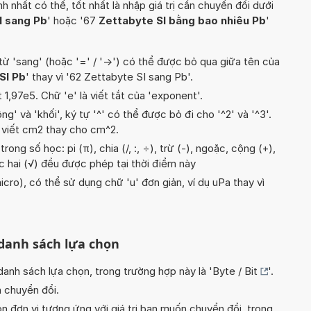
hất có thể, tốt nhất là nhập giá trị cần chuyển đổi dưới
I sang Pb
' hoặc '67
Zettabyte SI bằng bao nhiêu Pb
'
từ 'sang' (hoặc '=' / '->') có thể được bỏ qua giữa tên của
SI Pb
' thay vì '62 Zettabyte SI sang Pb'.
t 1,97e5. Chữ 'e' là viết tắt của 'exponent'.
g' và 'khối', ký tự '^' có thể được bỏ đi cho '^2' và '^3'.
 viết cm2 thay cho cm^2.
ong số học: pi (π), chia (/, :, ÷), trừ (-), ngoặc, cộng (+),
ậc hai (√) đều được phép tại thời điểm này
icro), có thể sử dụng chữ 'u' đơn giản, ví dụ uPa thay vì
 danh sách lựa chọn
nh sách lựa chọn, trong trường hợp này là '
Byte / Bit
'.
n chuyển đổi.
n đơn vị tương ứng với giá trị bạn muốn chuyển đổi, trong