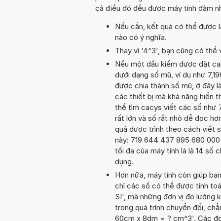
cả điều đó đều được máy tính đảm nh
Nếu cần, kết quả có thể được l
nào có ý nghĩa.
Thay vì '4^3', bạn cũng có thể 
Nếu một dấu kiểm được đặt cạnh 
dưới dạng số mũ, ví dụ như 7,
được chia thành số mũ, ở đây là
các thiết bị mà khả năng hiển th
thể tìm cacys viết các số như 
rất lớn và số rất nhỏ dễ đọc hơn
quả được trình theo cách viết s
này: 719 644 437 895 680 000 0
tối đa của máy tính là là 14 số 
dụng.
Hơn nữa, máy tính còn giúp bạ
chỉ các số có thể được tính toá
SI', mà những đơn vị đo lường 
trong quá trình chuyển đổi, ch
60cm x 8dm = ? cm^3'. Các đơn