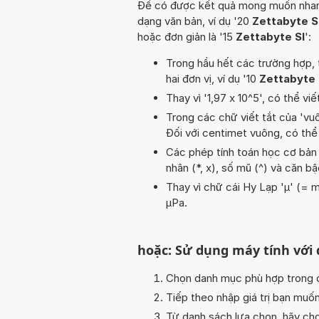
Để có được kết quả mong muốn nhanh n
dạng văn bản, ví dụ '20
Zettabyte S
hoặc đơn giản là '15
Zettabyte SI
':
Trong hầu hết các trường hợp, 
hai đơn vị, ví dụ '10
Zettabyte 
Thay vì '1,97 x 10^5', có thể viế
Trong các chữ viết tắt của 'vuôn
Đối với centimet vuông, có thể
Các phép tính toán học cơ bản tr
nhân (*, x), số mũ (^) và căn b
Thay vì chữ cái Hy Lạp 'µ' (= m
µPa.
hoặc: Sử dụng máy tính với
Chọn danh mục phù hợp trong da
Tiếp theo nhập giá trị bạn muố
Từ danh sách lựa chọn, hãy chọ