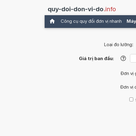
quy-doi-don-vi-do
.info
Công cụ quy đổi đơn vị nhanh
Máy
Loại đo lường:
Giá trị ban đầu:
?
Đơn vị
Đơn vị 