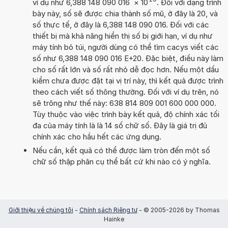
ví dụ như 6,388 148 090 016
×
10
. Đối với dạng trình
bày này, số sẽ được chia thành số mũ, ở đây là 20, và
số thực tế, ở đây là 6,388 148 090 016. Đối với các
thiết bị mà khả năng hiển thị số bị giới hạn, ví dụ như
máy tính bỏ túi, người dùng có thể tìm cacys viết các
số như 6,388 148 090 016 E+20. Đặc biệt, điều này làm
cho số rất lớn và số rất nhỏ dễ đọc hơn. Nếu một dấu
kiểm chưa được đặt tại vị trí này, thì kết quả được trình
theo cách viết số thông thường. Đối với ví dụ trên, nó
sẽ trông như thế này: 638 814 809 001 600 000 000.
Tùy thuộc vào việc trình bày kết quả, độ chính xác tối
đa của máy tính là là 14 số chữ số. Đây là giá trị đủ
chính xác cho hầu hết các ứng dụng.
Nếu cần, kết quả có thể được làm tròn đến một số
chữ số thập phân cụ thể bất cứ khi nào có ý nghĩa.
Giới thiệu về chúng tôi
-
Chính sách Riêng tư
- © 2005-2026 by Thomas
Hainke