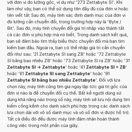
với đơn vị đo lường gốc, ví dụ như '273 Zettabyte SI'. Khi
làm như vậy, bạn có thể sử dụng tên đầy đủ của đơn vị hoặc
tên viết tắt Sau đó, máy tính xác định danh mục của đơn vị
đo lường cần chuyển đổi, trong trường hợp này là 'Byte /
Bit'. Sau đó, máy tính chuyển đổi giá trị nhập vào thành tất
cả các đơn vị phù hợp mà nó biết. Trong danh sách kết quả,
bạn sẽ đảm bảo tìm thấy biểu thức chuyển đổi mà bạn tìm
kiếm ban đầu. Ngoài ra, bạn có thể nhập giá trị cần chuyển
đổi như sau: '21 Zettabyte SI sang ZB' hoặc '72 Zettabyte
SI bằng bao nhiêu ZB' hoặc '73 Zettabyte SI ra ZB' hoặc '31
Zettabyte SI -> Zettabyte
' hoặc '41
Zettabyte SI = ZB
'
hoặc '61
Zettabyte SI sang Zettabyte
' hoặc '81
Zettabyte SI bằng bao nhiêu Zettabyte
'. Đối với lựa
chọn này, máy tính cũng tìm gia ngay lập tức giá trị gốc của
đơn vị nào là để chuyển đổi cụ thể. Bất kể người dùng sử
dụng khả năng nào trong số này, máy tính sẽ lưu nội dung tìm
kiếm cồng kềnh cho danh sách phù hợp trong các danh sách
lựa chọn dài với vô số danh mục và vô số đơn vị được hỗ trợ.
Tất cả điều đó đều được máy tính đảm nhận hoàn thành
công việc trong một phần của giây.