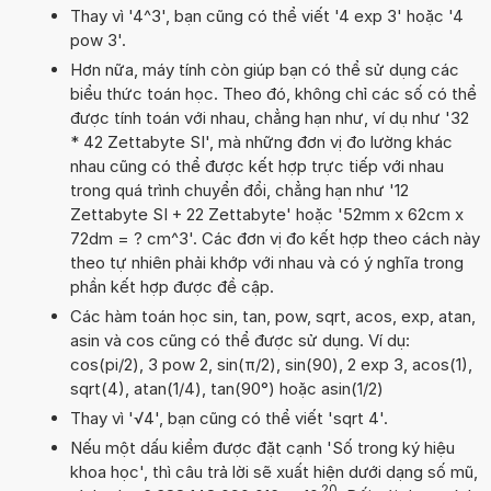
Thay vì '4^3', bạn cũng có thể viết '4 exp 3' hoặc '4
pow 3'.
Hơn nữa, máy tính còn giúp bạn có thể sử dụng các
biểu thức toán học. Theo đó, không chỉ các số có thể
được tính toán với nhau, chẳng hạn như, ví dụ như '32
* 42 Zettabyte SI', mà những đơn vị đo lường khác
nhau cũng có thể được kết hợp trực tiếp với nhau
trong quá trình chuyển đổi, chẳng hạn như '12
Zettabyte SI + 22 Zettabyte' hoặc '52mm x 62cm x
72dm = ? cm^3'. Các đơn vị đo kết hợp theo cách này
theo tự nhiên phải khớp với nhau và có ý nghĩa trong
phần kết hợp được đề cập.
Các hàm toán học sin, tan, pow, sqrt, acos, exp, atan,
asin và cos cũng có thể được sử dụng. Ví dụ:
cos(pi/2), 3 pow 2, sin(π/2), sin(90), 2 exp 3, acos(1),
sqrt(4), atan(1/4), tan(90°) hoặc asin(1/2)
Thay vì '√4', bạn cũng có thể viết 'sqrt 4'.
Nếu một dấu kiểm được đặt cạnh 'Số trong ký hiệu
khoa học', thì câu trả lời sẽ xuất hiện dưới dạng số mũ,
20