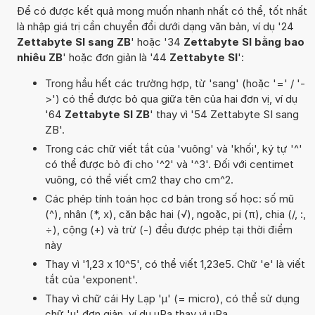
Để có được kết quả mong muốn nhanh nhất có thể, tốt nhất
là nhập giá trị cần chuyển đổi dưới dạng văn bản, ví dụ '24
Zettabyte SI sang ZB
' hoặc '34
Zettabyte SI bằng bao
nhiêu ZB
' hoặc đơn giản là '44
Zettabyte SI
':
Trong hầu hết các trường hợp, từ 'sang' (hoặc '=' / '-
>') có thể được bỏ qua giữa tên của hai đơn vị, ví dụ
'64
Zettabyte SI ZB
' thay vì '54 Zettabyte SI sang
ZB'.
Trong các chữ viết tắt của 'vuông' và 'khối', ký tự '^'
có thể được bỏ đi cho '^2' và '^3'. Đối với centimet
vuông, có thể viết cm2 thay cho cm^2.
Các phép tính toán học cơ bản trong số học: số mũ
(^), nhân (*, x), căn bậc hai (√), ngoặc, pi (π), chia (/, :,
÷), cộng (+) và trừ (-) đều được phép tại thời điểm
này
Thay vì '1,23 x 10^5', có thể viết 1,23e5. Chữ 'e' là viết
tắt của 'exponent'.
Thay vì chữ cái Hy Lạp 'µ' (= micro), có thể sử dụng
chữ 'u' đơn giản, ví dụ uPa thay vì µPa.