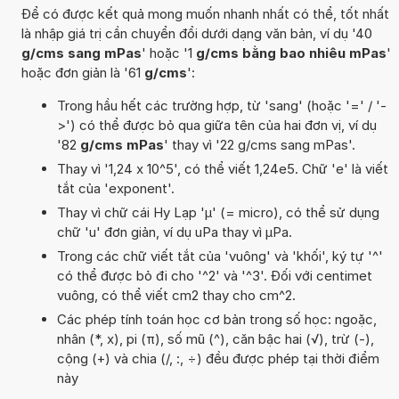
Để có được kết quả mong muốn nhanh nhất có thể, tốt nhất
là nhập giá trị cần chuyển đổi dưới dạng văn bản, ví dụ '40
g/cms sang mPas
' hoặc '1
g/cms bằng bao nhiêu mPas
'
hoặc đơn giản là '61
g/cms
':
Trong hầu hết các trường hợp, từ 'sang' (hoặc '=' / '-
>') có thể được bỏ qua giữa tên của hai đơn vị, ví dụ
'82
g/cms mPas
' thay vì '22 g/cms sang mPas'.
Thay vì '1,24 x 10^5', có thể viết 1,24e5. Chữ 'e' là viết
tắt của 'exponent'.
Thay vì chữ cái Hy Lạp 'µ' (= micro), có thể sử dụng
chữ 'u' đơn giản, ví dụ uPa thay vì µPa.
Trong các chữ viết tắt của 'vuông' và 'khối', ký tự '^'
có thể được bỏ đi cho '^2' và '^3'. Đối với centimet
vuông, có thể viết cm2 thay cho cm^2.
Các phép tính toán học cơ bản trong số học: ngoặc,
nhân (*, x), pi (π), số mũ (^), căn bậc hai (√), trừ (-),
cộng (+) và chia (/, :, ÷) đều được phép tại thời điểm
này