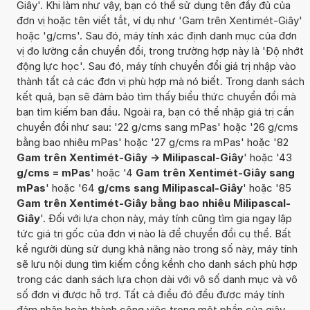
Giây'. Khi làm như vậy, bạn có thể sử dụng tên đầy đủ của
đơn vị hoặc tên viết tắt, ví dụ như 'Gam trên Xentimét-Giây'
hoặc 'g/cms'. Sau đó, máy tính xác định danh mục của đơn
vị đo lường cần chuyển đổi, trong trường hợp này là 'Độ nhớt
động lực học'. Sau đó, máy tính chuyển đổi giá trị nhập vào
thành tất cả các đơn vị phù hợp mà nó biết. Trong danh sách
kết quả, bạn sẽ đảm bảo tìm thấy biểu thức chuyển đổi mà
bạn tìm kiếm ban đầu. Ngoài ra, bạn có thể nhập giá trị cần
chuyển đổi như sau: '22 g/cms sang mPas' hoặc '26 g/cms
bằng bao nhiêu mPas' hoặc '27 g/cms ra mPas' hoặc '82
Gam trên Xentimét-Giây -> Milipascal-Giây
' hoặc '43
g/cms = mPas
' hoặc '4
Gam trên Xentimét-Giây sang
mPas
' hoặc '64
g/cms sang Milipascal-Giây
' hoặc '85
Gam trên Xentimét-Giây bằng bao nhiêu Milipascal-
Giây
'. Đối với lựa chọn này, máy tính cũng tìm gia ngay lập
tức giá trị gốc của đơn vị nào là để chuyển đổi cụ thể. Bất
kể người dùng sử dụng khả năng nào trong số này, máy tính
sẽ lưu nội dung tìm kiếm cồng kềnh cho danh sách phù hợp
trong các danh sách lựa chọn dài với vô số danh mục và vô
số đơn vị được hỗ trợ. Tất cả điều đó đều được máy tính
đảm nhận hoàn thành công việc trong một phần của giây.