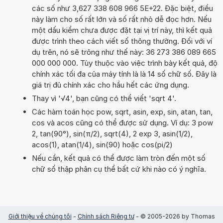
các số như 3,627 338 608 966 5E+22. Đặc biệt, điều
này làm cho số rất lớn và số rất nhỏ dễ đọc hơn. Nếu
một dấu kiểm chưa được đặt tại vị trí này, thì kết quả
được trình theo cách viết số thông thường. Đối với ví
dụ trên, nó sẽ trông như thế này: 36 273 386 089 665
000 000 000. Tùy thuộc vào việc trình bày kết quả, độ
chính xác tối đa của máy tính là là 14 số chữ số. Đây là
giá trị đủ chính xác cho hầu hết các ứng dụng.
Thay vì '√4', bạn cũng có thể viết 'sqrt 4'.
Các hàm toán học pow, sqrt, asin, exp, sin, atan, tan,
cos và acos cũng có thể được sử dụng. Ví dụ: 3 pow
2, tan(90°), sin(π/2), sqrt(4), 2 exp 3, asin(1/2),
acos(1), atan(1/4), sin(90) hoặc cos(pi/2)
Nếu cần, kết quả có thể được làm tròn đến một số
chữ số thập phân cụ thể bất cứ khi nào có ý nghĩa.
Giới thiệu về chúng tôi
-
Chính sách Riêng tư
- © 2005-2026 by Thomas