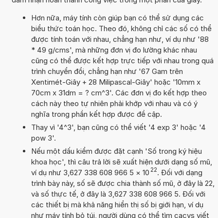
Hơn nữa, máy tính còn giúp bạn có thể sử dụng các
biểu thức toán học. Theo đó, không chỉ các số có thể
được tính toán với nhau, chẳng hạn như, ví dụ như '88
* 49 g/cms', mà những đơn vị đo lường khác nhau
cũng có thể được kết hợp trực tiếp với nhau trong quá
trình chuyển đổi, chẳng hạn như '67 Gam trên
Xentimét-Giây + 28 Milipascal-Giây' hoặc '10mm x
70cm x 31dm = ? cm^3'. Các đơn vị đo kết hợp theo
cách này theo tự nhiên phải khớp với nhau và có ý
nghĩa trong phần kết hợp được đề cập.
Thay vì '4^3', bạn cũng có thể viết '4 exp 3' hoặc '4
pow 3'.
Nếu một dấu kiểm được đặt cạnh 'Số trong ký hiệu
khoa học', thì câu trả lời sẽ xuất hiện dưới dạng số mũ,
22
ví dụ như 3,627 338 608 966 5
×
10
. Đối với dạng
trình bày này, số sẽ được chia thành số mũ, ở đây là 22,
và số thực tế, ở đây là 3,627 338 608 966 5. Đối với
các thiết bị mà khả năng hiển thị số bị giới hạn, ví dụ
như máy tính bỏ túi, người dùng có thể tìm cacys viết