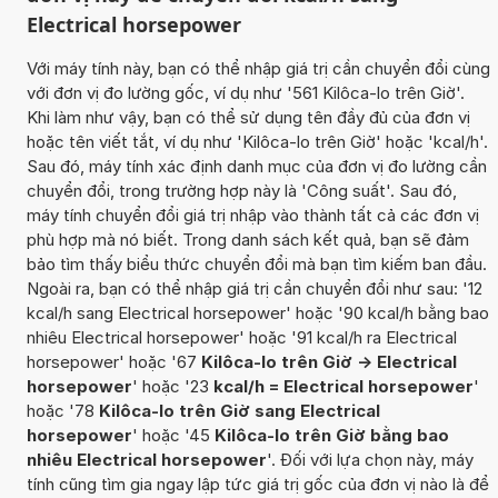
Electrical horsepower
Với máy tính này, bạn có thể nhập giá trị cần chuyển đổi cùng
với đơn vị đo lường gốc, ví dụ như '561 Kilôca-lo trên Giờ'.
Khi làm như vậy, bạn có thể sử dụng tên đầy đủ của đơn vị
hoặc tên viết tắt, ví dụ như 'Kilôca-lo trên Giờ' hoặc 'kcal/h'.
Sau đó, máy tính xác định danh mục của đơn vị đo lường cần
chuyển đổi, trong trường hợp này là 'Công suất'. Sau đó,
máy tính chuyển đổi giá trị nhập vào thành tất cả các đơn vị
phù hợp mà nó biết. Trong danh sách kết quả, bạn sẽ đảm
bảo tìm thấy biểu thức chuyển đổi mà bạn tìm kiếm ban đầu.
Ngoài ra, bạn có thể nhập giá trị cần chuyển đổi như sau: '12
kcal/h sang Electrical horsepower' hoặc '90 kcal/h bằng bao
nhiêu Electrical horsepower' hoặc '91 kcal/h ra Electrical
horsepower' hoặc '67
Kilôca-lo trên Giờ -> Electrical
horsepower
' hoặc '23
kcal/h = Electrical horsepower
'
hoặc '78
Kilôca-lo trên Giờ sang Electrical
horsepower
' hoặc '45
Kilôca-lo trên Giờ bằng bao
nhiêu Electrical horsepower
'. Đối với lựa chọn này, máy
tính cũng tìm gia ngay lập tức giá trị gốc của đơn vị nào là để