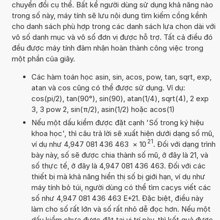
chuyển đổi cụ thể. Bất kể người dùng sử dụng khả năng nào
trong số này, máy tính sẽ lưu nội dung tìm kiếm cồng kềnh
cho danh sách phù hợp trong các danh sách lựa chọn dài với
vô số danh mục và vô số đơn vị được hỗ trợ. Tất cả điều đó
đều được máy tính đảm nhận hoàn thành công việc trong
một phần của giây.
Các hàm toán học asin, sin, acos, pow, tan, sqrt, exp,
atan và cos cũng có thể được sử dụng. Ví dụ:
cos(pi/2), tan(90°), sin(90), atan(1/4), sqrt(4), 2 exp
3, 3 pow 2, sin(π/2), asin(1/2) hoặc acos(1)
Nếu một dấu kiểm được đặt cạnh 'Số trong ký hiệu
khoa học', thì câu trả lời sẽ xuất hiện dưới dạng số mũ,
21
ví dụ như 4,947 081 436 463
×
10
. Đối với dạng trình
bày này, số sẽ được chia thành số mũ, ở đây là 21, và
số thực tế, ở đây là 4,947 081 436 463. Đối với các
thiết bị mà khả năng hiển thị số bị giới hạn, ví dụ như
máy tính bỏ túi, người dùng có thể tìm cacys viết các
số như 4,947 081 436 463 E+21. Đặc biệt, điều này
làm cho số rất lớn và số rất nhỏ dễ đọc hơn. Nếu một
dấu kiểm chưa được đặt tại vị trí này, thì kết quả được