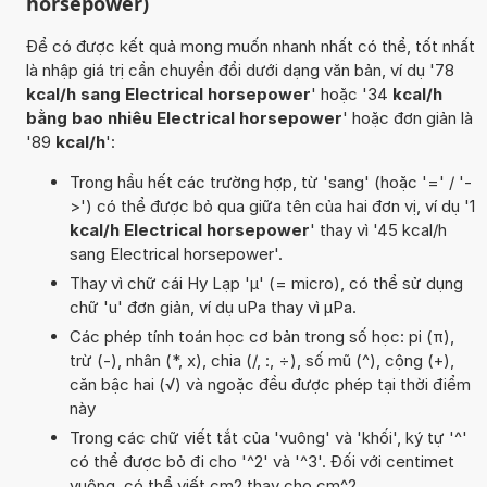
horsepower)
Để có được kết quả mong muốn nhanh nhất có thể, tốt nhất
là nhập giá trị cần chuyển đổi dưới dạng văn bản, ví dụ '78
kcal/h sang Electrical horsepower
' hoặc '34
kcal/h
bằng bao nhiêu Electrical horsepower
' hoặc đơn giản là
'89
kcal/h
':
Trong hầu hết các trường hợp, từ 'sang' (hoặc '=' / '-
>') có thể được bỏ qua giữa tên của hai đơn vị, ví dụ '1
kcal/h Electrical horsepower
' thay vì '45 kcal/h
sang Electrical horsepower'.
Thay vì chữ cái Hy Lạp 'µ' (= micro), có thể sử dụng
chữ 'u' đơn giản, ví dụ uPa thay vì µPa.
Các phép tính toán học cơ bản trong số học: pi (π),
trừ (-), nhân (*, x), chia (/, :, ÷), số mũ (^), cộng (+),
căn bậc hai (√) và ngoặc đều được phép tại thời điểm
này
Trong các chữ viết tắt của 'vuông' và 'khối', ký tự '^'
có thể được bỏ đi cho '^2' và '^3'. Đối với centimet
vuông, có thể viết cm2 thay cho cm^2.