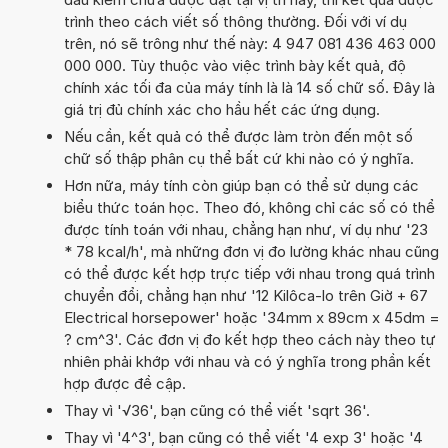
trình theo cách viết số thông thường. Đối với ví dụ
trên, nó sẽ trông như thế này: 4 947 081 436 463 000
000 000. Tùy thuộc vào việc trình bày kết quả, độ
chính xác tối đa của máy tính là là 14 số chữ số. Đây là
giá trị đủ chính xác cho hầu hết các ứng dụng.
Nếu cần, kết quả có thể được làm tròn đến một số
chữ số thập phân cụ thể bất cứ khi nào có ý nghĩa.
Hơn nữa, máy tính còn giúp bạn có thể sử dụng các
biểu thức toán học. Theo đó, không chỉ các số có thể
được tính toán với nhau, chẳng hạn như, ví dụ như '23
* 78 kcal/h', mà những đơn vị đo lường khác nhau cũng
có thể được kết hợp trực tiếp với nhau trong quá trình
chuyển đổi, chẳng hạn như '12 Kilôca-lo trên Giờ + 67
Electrical horsepower' hoặc '34mm x 89cm x 45dm =
? cm^3'. Các đơn vị đo kết hợp theo cách này theo tự
nhiên phải khớp với nhau và có ý nghĩa trong phần kết
hợp được đề cập.
Thay vì '√36', bạn cũng có thể viết 'sqrt 36'.
Thay vì '4^3', bạn cũng có thể viết '4 exp 3' hoặc '4