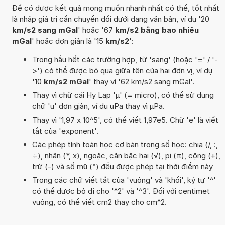
Để có được kết quả mong muốn nhanh nhất có thể, tốt nhất
là nhập giá trị cần chuyển đổi dưới dạng văn bản, ví dụ '20
km/s2 sang mGal
' hoặc '67
km/s2 bằng bao nhiêu
mGal
' hoặc đơn giản là '15
km/s2
':
Trong hầu hết các trường hợp, từ 'sang' (hoặc '=' / '-
>') có thể được bỏ qua giữa tên của hai đơn vị, ví dụ
'10
km/s2 mGal
' thay vì '62 km/s2 sang mGal'.
Thay vì chữ cái Hy Lạp 'µ' (= micro), có thể sử dụng
chữ 'u' đơn giản, ví dụ uPa thay vì µPa.
Thay vì '1,97 x 10^5', có thể viết 1,97e5. Chữ 'e' là viết
tắt của 'exponent'.
Các phép tính toán học cơ bản trong số học: chia (/, :,
÷), nhân (*, x), ngoặc, căn bậc hai (√), pi (π), cộng (+),
trừ (-) và số mũ (^) đều được phép tại thời điểm này
Trong các chữ viết tắt của 'vuông' và 'khối', ký tự '^'
có thể được bỏ đi cho '^2' và '^3'. Đối với centimet
vuông, có thể viết cm2 thay cho cm^2.