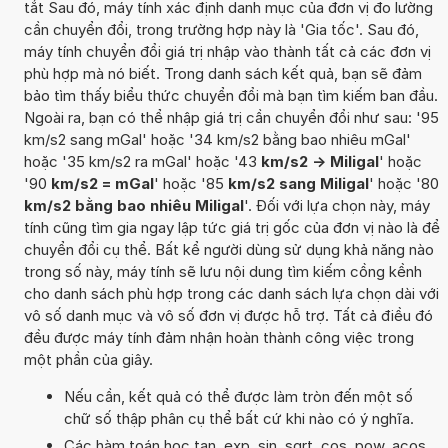
tắt Sau đó, máy tính xác định danh mục của đơn vị đo lường
cần chuyển đổi, trong trường hợp này là 'Gia tốc'. Sau đó,
máy tính chuyển đổi giá trị nhập vào thành tất cả các đơn vị
phù hợp mà nó biết. Trong danh sách kết quả, bạn sẽ đảm
bảo tìm thấy biểu thức chuyển đổi mà bạn tìm kiếm ban đầu.
Ngoài ra, bạn có thể nhập giá trị cần chuyển đổi như sau: '95
km/s2 sang mGal' hoặc '34 km/s2 bằng bao nhiêu mGal'
hoặc '35 km/s2 ra mGal' hoặc '43
km/s2 -> Miligal
' hoặc
'90
km/s2 = mGal
' hoặc '85
km/s2 sang Miligal
' hoặc '80
km/s2 bằng bao nhiêu Miligal
'. Đối với lựa chọn này, máy
tính cũng tìm gia ngay lập tức giá trị gốc của đơn vị nào là để
chuyển đổi cụ thể. Bất kể người dùng sử dụng khả năng nào
trong số này, máy tính sẽ lưu nội dung tìm kiếm cồng kềnh
cho danh sách phù hợp trong các danh sách lựa chọn dài với
vô số danh mục và vô số đơn vị được hỗ trợ. Tất cả điều đó
đều được máy tính đảm nhận hoàn thành công việc trong
một phần của giây.
Nếu cần, kết quả có thể được làm tròn đến một số
chữ số thập phân cụ thể bất cứ khi nào có ý nghĩa.
Các hàm toán học tan, exp, sin, sqrt, cos, pow, acos,