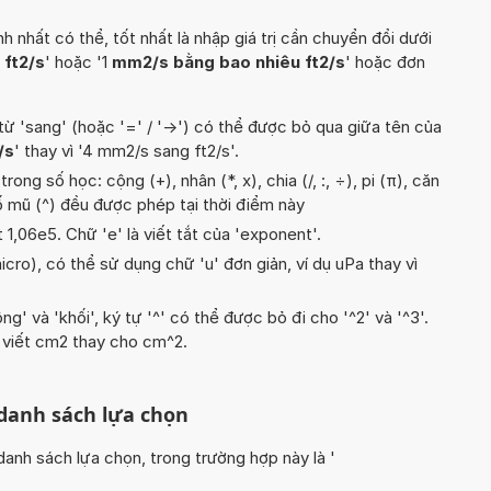
hất có thể, tốt nhất là nhập giá trị cần chuyển đổi dưới
ft2/s
' hoặc '1
mm2/s bằng bao nhiêu ft2/s
' hoặc đơn
từ 'sang' (hoặc '=' / '->') có thể được bỏ qua giữa tên của
/s
' thay vì '4 mm2/s sang ft2/s'.
ong số học: cộng (+), nhân (*, x), chia (/, :, ÷), pi (π), căn
số mũ (^) đều được phép tại thời điểm này
t 1,06e5. Chữ 'e' là viết tắt của 'exponent'.
icro), có thể sử dụng chữ 'u' đơn giản, ví dụ uPa thay vì
g' và 'khối', ký tự '^' có thể được bỏ đi cho '^2' và '^3'.
 viết cm2 thay cho cm^2.
 danh sách lựa chọn
nh sách lựa chọn, trong trường hợp này là '