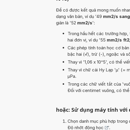
Để có được kết quả mong muốn nhanh n
dạng văn bản, ví dụ '49
mm2/s sang 
giản là '52
mm2/s
':
Trong hầu hết các trường hợp, 
hai đơn vị, ví dụ '55
mm2/s ft2
Các phép tính toán học cơ bản tr
bậc hai (√), trừ (-), ngoặc và 
Thay vì '1,06 x 10^5', có thể viế
Thay vì chữ cái Hy Lạp 'µ' (= m
µPa.
Trong các chữ viết tắt của 'vuôn
Đối với centimet vuông, có thể
hoặc: Sử dụng máy tính với
Chọn danh mục phù hợp trong da
Độ nhớt động học
'.