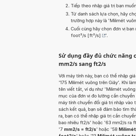
Tiếp theo nhập giá trị bạn muố
Từ danh sách lựa chọn, hãy chọ
trường hợp này là '
Milimét vuô
Cuối cùng hãy chọn đơn vị bạn m
foot²/s [ft²/s]
'.
Sử dụng đầy đủ chức năng c
mm2/s sang ft2/s
Với máy tính này, bạn có thể nhập giá
'175 Milimét vuông trên Giây'. Khi l
tên viết tắt, ví dụ như 'Milimét vuôn
mục của đơn vị đo lường cần chuyển đ
máy tính chuyển đổi giá trị nhập vào
sách kết quả, bạn sẽ đảm bảo tìm th
ra, bạn có thể nhập giá trị cần chuy
bao nhiêu ft2/s' hoặc '63 mm2/s ra f
'7
mm2/s = ft2/s
' hoặc '58
Milimét
foot2/s
' hoặc '13
Milimét vuông tr