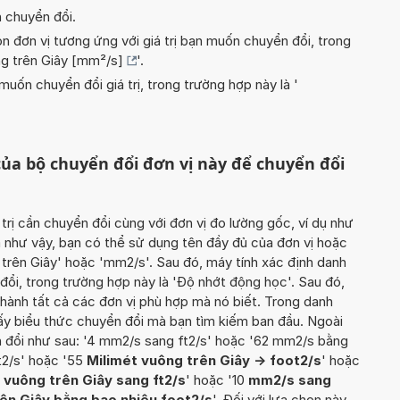
n chuyển đổi.
n đơn vị tương ứng với giá trị bạn muốn chuyển đổi, trong
ng trên Giây [mm²/s]
'.
uốn chuyển đổi giá trị, trong trường hợp này là '
ủa bộ chuyển đổi đơn vị này để chuyển đổi
 trị cần chuyển đổi cùng với đơn vị đo lường gốc, ví dụ như
àm như vậy, bạn có thể sử dụng tên đầy đủ của đơn vị hoặc
g trên Giây' hoặc 'mm2/s'. Sau đó, máy tính xác định danh
ổi, trong trường hợp này là 'Độ nhớt động học'. Sau đó,
 thành tất cả các đơn vị phù hợp mà nó biết. Trong danh
ấy biểu thức chuyển đổi mà bạn tìm kiếm ban đầu. Ngoài
ển đổi như sau: '4 mm2/s sang ft2/s' hoặc '62 mm2/s bằng
t2/s' hoặc '55
Milimét vuông trên Giây -> foot2/s
' hoặc
 vuông trên Giây sang ft2/s
' hoặc '10
mm2/s sang
ên Giây bằng bao nhiêu foot2/s
'. Đối với lựa chọn này,