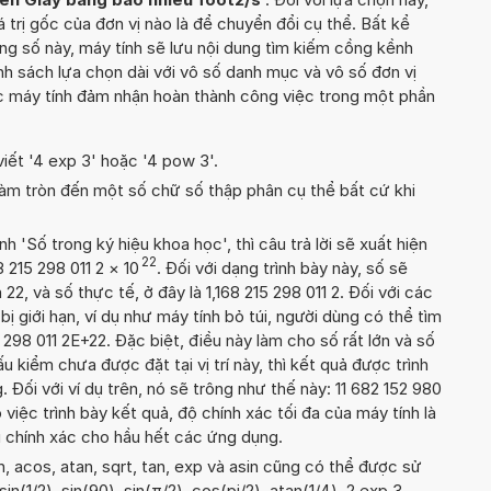
á trị gốc của đơn vị nào là để chuyển đổi cụ thể. Bất kể
ng số này, máy tính sẽ lưu nội dung tìm kiếm cồng kềnh
h sách lựa chọn dài với vô số danh mục và vô số đơn vị
c máy tính đảm nhận hoàn thành công việc trong một phần
viết '4 exp 3' hoặc '4 pow 3'.
àm tròn đến một số chữ số thập phân cụ thể bất cứ khi
'Số trong ký hiệu khoa học', thì câu trả lời sẽ xuất hiện
22
8 215 298 011 2
×
10
. Đối với dạng trình bày này, số sẽ
22, và số thực tế, ở đây là 1,168 215 298 011 2. Đối với các
 bị giới hạn, ví dụ như máy tính bỏ túi, người dùng có thể tìm
 298 011 2E+22. Đặc biệt, điều này làm cho số rất lớn và số
 kiểm chưa được đặt tại vị trí này, thì kết quả được trình
 Đối với ví dụ trên, nó sẽ trông như thế này: 11 682 152 980
việc trình bày kết quả, độ chính xác tối đa của máy tính là
 đủ chính xác cho hầu hết các ứng dụng.
, acos, atan, sqrt, tan, exp và asin cũng có thể được sử
in(1/2), sin(90), sin(π/2), cos(pi/2), atan(1/4), 2 exp 3,