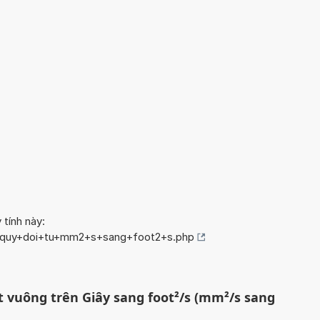
 tính này:
fo/quy+doi+tu+mm2+s+sang+foot2+s.php
t vuông trên Giây sang foot²/s (mm²/s sang