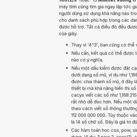
máy tính cũng tìm gia ngay lập tức gi
người dùng sử dụng khả năng nào tro
cho danh sách phù hợp trong các dan
được hỗ trợ. Tất cả điều đó đều đượ
của giây.
Thay vì '4^3', bạn cũng có thể 
Nếu cần, kết quả có thể được l
nào có ý nghĩa.
Nếu một dấu kiểm được đặt cạnh 
dưới dạng số mũ, ví dụ như 1,16
được chia thành số mũ, ở đây là 
thiết bị mà khả năng hiển thị số
cacys viết các số như 1,168 215
rất nhỏ dễ đọc hơn. Nếu một dấu
theo cách viết số thông thường.
112 000 000 000. Tùy thuộc vào 
là 14 số chữ số. Đây là giá trị
Các hàm toán học cos, pow, sin
dụng. Ví dụ: 3 pow 2, acos(1), as