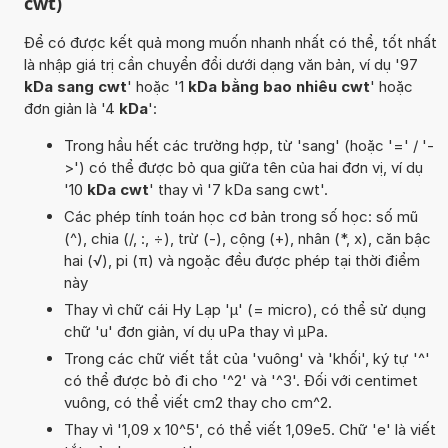
cwt)
Để có được kết quả mong muốn nhanh nhất có thể, tốt nhất
là nhập giá trị cần chuyển đổi dưới dạng văn bản, ví dụ '97
kDa sang cwt
' hoặc '1
kDa bằng bao nhiêu cwt
' hoặc
đơn giản là '4
kDa
':
Trong hầu hết các trường hợp, từ 'sang' (hoặc '=' / '-
>') có thể được bỏ qua giữa tên của hai đơn vị, ví dụ
'10
kDa cwt
' thay vì '7 kDa sang cwt'.
Các phép tính toán học cơ bản trong số học: số mũ
(^), chia (/, :, ÷), trừ (-), cộng (+), nhân (*, x), căn bậc
hai (√), pi (π) và ngoặc đều được phép tại thời điểm
này
Thay vì chữ cái Hy Lạp 'µ' (= micro), có thể sử dụng
chữ 'u' đơn giản, ví dụ uPa thay vì µPa.
Trong các chữ viết tắt của 'vuông' và 'khối', ký tự '^'
có thể được bỏ đi cho '^2' và '^3'. Đối với centimet
vuông, có thể viết cm2 thay cho cm^2.
Thay vì '1,09 x 10^5', có thể viết 1,09e5. Chữ 'e' là viết