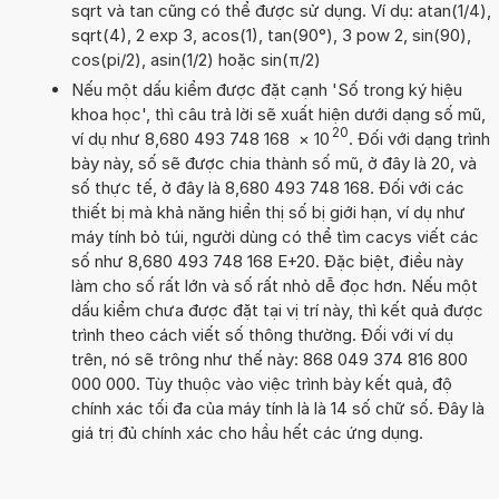
sqrt và tan cũng có thể được sử dụng. Ví dụ: atan(1/4),
sqrt(4), 2 exp 3, acos(1), tan(90°), 3 pow 2, sin(90),
cos(pi/2), asin(1/2) hoặc sin(π/2)
Nếu một dấu kiểm được đặt cạnh 'Số trong ký hiệu
khoa học', thì câu trả lời sẽ xuất hiện dưới dạng số mũ,
20
ví dụ như 8,680 493 748 168
×
10
. Đối với dạng trình
bày này, số sẽ được chia thành số mũ, ở đây là 20, và
số thực tế, ở đây là 8,680 493 748 168. Đối với các
thiết bị mà khả năng hiển thị số bị giới hạn, ví dụ như
máy tính bỏ túi, người dùng có thể tìm cacys viết các
số như 8,680 493 748 168 E+20. Đặc biệt, điều này
làm cho số rất lớn và số rất nhỏ dễ đọc hơn. Nếu một
dấu kiểm chưa được đặt tại vị trí này, thì kết quả được
trình theo cách viết số thông thường. Đối với ví dụ
trên, nó sẽ trông như thế này: 868 049 374 816 800
000 000. Tùy thuộc vào việc trình bày kết quả, độ
chính xác tối đa của máy tính là là 14 số chữ số. Đây là
giá trị đủ chính xác cho hầu hết các ứng dụng.