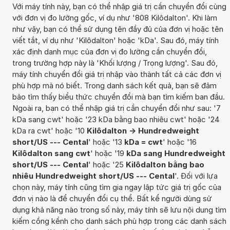
Với máy tính này, bạn có thể nhập giá trị cần chuyển đổi cùng
với đơn vị đo lường gốc, ví dụ như '808 Kilôdalton'. Khi làm
như vậy, bạn có thể sử dụng tên đầy đủ của đơn vị hoặc tên
viết tắt, ví dụ như 'Kilôdalton' hoặc 'kDa'. Sau đó, máy tính
xác định danh mục của đơn vị đo lường cần chuyển đổi,
trong trường hợp này là 'Khối lượng / Trọng lượng'. Sau đó,
máy tính chuyển đổi giá trị nhập vào thành tất cả các đơn vị
phù hợp mà nó biết. Trong danh sách kết quả, bạn sẽ đảm
bảo tìm thấy biểu thức chuyển đổi mà bạn tìm kiếm ban đầu.
Ngoài ra, bạn có thể nhập giá trị cần chuyển đổi như sau: '7
kDa sang cwt' hoặc '23 kDa bằng bao nhiêu cwt' hoặc '24
kDa ra cwt' hoặc '10
Kilôdalton -> Hundredweight
short/US --- Cental
' hoặc '13
kDa = cwt
' hoặc '16
Kilôdalton sang cwt
' hoặc '19
kDa sang Hundredweight
short/US --- Cental
' hoặc '25
Kilôdalton bằng bao
nhiêu Hundredweight short/US --- Cental
'. Đối với lựa
chọn này, máy tính cũng tìm gia ngay lập tức giá trị gốc của
đơn vị nào là để chuyển đổi cụ thể. Bất kể người dùng sử
dụng khả năng nào trong số này, máy tính sẽ lưu nội dung tìm
kiếm cồng kềnh cho danh sách phù hợp trong các danh sách