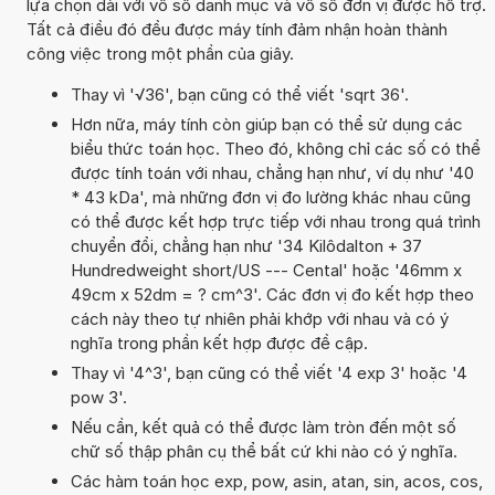
lựa chọn dài với vô số danh mục và vô số đơn vị được hỗ trợ.
Tất cả điều đó đều được máy tính đảm nhận hoàn thành
công việc trong một phần của giây.
Thay vì '√36', bạn cũng có thể viết 'sqrt 36'.
Hơn nữa, máy tính còn giúp bạn có thể sử dụng các
biểu thức toán học. Theo đó, không chỉ các số có thể
được tính toán với nhau, chẳng hạn như, ví dụ như '40
* 43 kDa', mà những đơn vị đo lường khác nhau cũng
có thể được kết hợp trực tiếp với nhau trong quá trình
chuyển đổi, chẳng hạn như '34 Kilôdalton + 37
Hundredweight short/US --- Cental' hoặc '46mm x
49cm x 52dm = ? cm^3'. Các đơn vị đo kết hợp theo
cách này theo tự nhiên phải khớp với nhau và có ý
nghĩa trong phần kết hợp được đề cập.
Thay vì '4^3', bạn cũng có thể viết '4 exp 3' hoặc '4
pow 3'.
Nếu cần, kết quả có thể được làm tròn đến một số
chữ số thập phân cụ thể bất cứ khi nào có ý nghĩa.
Các hàm toán học exp, pow, asin, atan, sin, acos, cos,