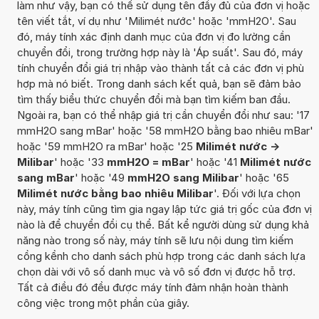
làm như vậy, bạn có thể sử dụng tên đầy đủ của đơn vị hoặc
tên viết tắt, ví dụ như 'Milimét nước' hoặc 'mmH2O'. Sau
đó, máy tính xác định danh mục của đơn vị đo lường cần
chuyển đổi, trong trường hợp này là 'Áp suất'. Sau đó, máy
tính chuyển đổi giá trị nhập vào thành tất cả các đơn vị phù
hợp mà nó biết. Trong danh sách kết quả, bạn sẽ đảm bảo
tìm thấy biểu thức chuyển đổi mà bạn tìm kiếm ban đầu.
Ngoài ra, bạn có thể nhập giá trị cần chuyển đổi như sau: '17
mmH2O sang mBar' hoặc '58 mmH2O bằng bao nhiêu mBar'
hoặc '59 mmH2O ra mBar' hoặc '25
Milimét nước ->
Milibar
' hoặc '33
mmH2O = mBar
' hoặc '41
Milimét nước
sang mBar
' hoặc '49
mmH2O sang Milibar
' hoặc '65
Milimét nước bằng bao nhiêu Milibar
'. Đối với lựa chọn
này, máy tính cũng tìm gia ngay lập tức giá trị gốc của đơn vị
nào là để chuyển đổi cụ thể. Bất kể người dùng sử dụng khả
năng nào trong số này, máy tính sẽ lưu nội dung tìm kiếm
cồng kềnh cho danh sách phù hợp trong các danh sách lựa
chọn dài với vô số danh mục và vô số đơn vị được hỗ trợ.
Tất cả điều đó đều được máy tính đảm nhận hoàn thành
công việc trong một phần của giây.