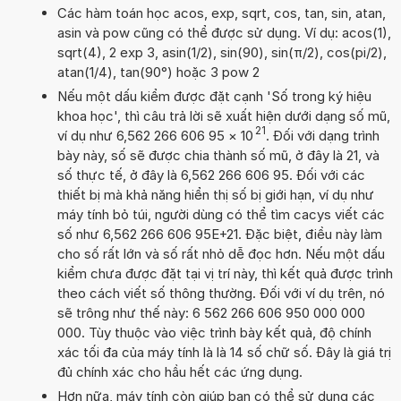
Các hàm toán học acos, exp, sqrt, cos, tan, sin, atan,
asin và pow cũng có thể được sử dụng. Ví dụ: acos(1),
sqrt(4), 2 exp 3, asin(1/2), sin(90), sin(π/2), cos(pi/2),
atan(1/4), tan(90°) hoặc 3 pow 2
Nếu một dấu kiểm được đặt cạnh 'Số trong ký hiệu
khoa học', thì câu trả lời sẽ xuất hiện dưới dạng số mũ,
21
ví dụ như 6,562 266 606 95
×
10
. Đối với dạng trình
bày này, số sẽ được chia thành số mũ, ở đây là 21, và
số thực tế, ở đây là 6,562 266 606 95. Đối với các
thiết bị mà khả năng hiển thị số bị giới hạn, ví dụ như
máy tính bỏ túi, người dùng có thể tìm cacys viết các
số như 6,562 266 606 95E+21. Đặc biệt, điều này làm
cho số rất lớn và số rất nhỏ dễ đọc hơn. Nếu một dấu
kiểm chưa được đặt tại vị trí này, thì kết quả được trình
theo cách viết số thông thường. Đối với ví dụ trên, nó
sẽ trông như thế này: 6 562 266 606 950 000 000
000. Tùy thuộc vào việc trình bày kết quả, độ chính
xác tối đa của máy tính là là 14 số chữ số. Đây là giá trị
đủ chính xác cho hầu hết các ứng dụng.
Hơn nữa, máy tính còn giúp bạn có thể sử dụng các