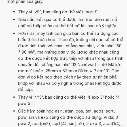
một phần của giây.
Thay vì '√9', bạn cũng có thể viết 'sqrt 9'.
Nếu cần, kết quả có thể được làm tròn đến một số
chữ số thập phân cụ thể bất cứ khi nào có ý nghĩa.
Hơn nữa, máy tính còn giúp bạn có thể sử dụng các
biểu thức toán học. Theo đó, không chỉ các số có thể
được tính toán với nhau, chẳng hạn như, ví dụ như '68
* 96 nW', mà những đơn vị đo lường khác nhau cũng
có thể được kết hợp trực tiếp với nhau trong quá trình
chuyển đổi, chẳng hạn như '12 Nanôwatt + 40 Mã lực
metric' hoặc '25mm x 53cm x 81dm = ? cm^3'. Các
đơn vị đo kết hợp theo cách này theo tự nhiên phải
khớp với nhau và có ý nghĩa trong phần kết hợp được
đề cập.
Thay vì '4^3', bạn cũng có thể viết '4 exp 3' hoặc '4
pow 3'.
Các hàm toán học asin, atan, cos, tan, acos, sqrt,
pow, sin và exp cũng có thể được sử dụng. Ví dụ: 3
pow 2, cos(pi/2), sqrt(4), sin(π/2), 2 exp 3, atan(1/4),