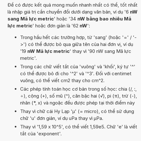
Để có được kết quả mong muốn nhanh nhất có thể, tốt nhất
là nhập giá trị cần chuyển đổi dưới dạng văn bản, ví dụ '6
nW
sang Mã lực metric
' hoặc '34
nW bằng bao nhiêu Mã
lực metric
' hoặc đơn giản là '62
nW
':
Trong hầu hết các trường hợp, từ 'sang' (hoặc '=' / '-
>') có thể được bỏ qua giữa tên của hai đơn vị, ví dụ
'19
nW Mã lực metric
' thay vì '90 nW sang Mã lực
metric'.
Trong các chữ viết tắt của 'vuông' và 'khối', ký tự '^'
có thể được bỏ đi cho '^2' và '^3'. Đối với centimet
vuông, có thể viết cm2 thay cho cm^2.
Các phép tính toán học cơ bản trong số học: chia (/, :,
÷), cộng (+), số mũ (^), căn bậc hai (√), pi (π), trừ (-),
nhân (*, x) và ngoặc đều được phép tại thời điểm này
Thay vì chữ cái Hy Lạp 'µ' (= micro), có thể sử dụng
chữ 'u' đơn giản, ví dụ uPa thay vì µPa.
Thay vì '1,59 x 10^5', có thể viết 1,59e5. Chữ 'e' là viết
tắt của 'exponent'.