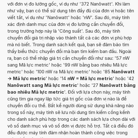
với đơn vị đo lường gốc, ví dụ như '372 Nanôwatt'. Khi làm
như vậy, bạn có thể sử dụng tên đầy đủ của đơn vị hoặc tên
viết tắt, ví dụ như 'Nanôwatt' hoặc 'nW'. Sau đó, máy tính
xác định danh mục của đơn vị đo lường cần chuyển đổi,
trong trường hợp này là 'Công suất'. Sau đó, máy tính
chuyển đổi giá trị nhập vào thành tất cả các đơn vị phù hợp
mà nó biết. Trong danh sách kết quả, bạn sẽ đảm bảo tìm
thấy biểu thức chuyển đổi mà bạn tìm kiếm ban đầu. Ngoài
ra, bạn có thể nhập giá trị cần chuyển đổi như sau: '57 nW
sang Mã lực metric' hoặc '99 nW bằng bao nhiêu Mã lực
metric' hoặc '100 nW ra Mã lực metric' hoặc '85
Nanôwatt
-> Mã lực metric
' hoặc '14
nW = Mã lực metric
' hoặc '42
Nanôwatt sang Mã lực metric
' hoặc '27
Nanôwatt bằng
bao nhiêu Mã lực metric
'. Đối với lựa chọn này, máy tính
cũng tìm gia ngay lập tức giá trị gốc của đơn vị nào là để
chuyển đổi cụ thể. Bất kể người dùng sử dụng khả năng nào
trong số này, máy tính sẽ lưu nội dung tìm kiếm cồng kềnh
cho danh sách phù hợp trong các danh sách lựa chọn dài với
vô số danh mục và vô số đơn vị được hỗ trợ. Tất cả điều đó
đều được máy tính đảm nhận hoàn thành công việc trong