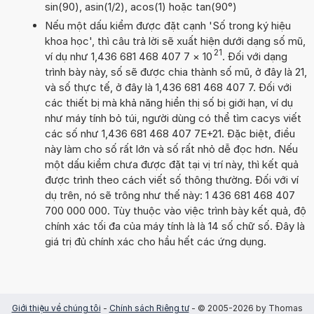
sin(90), asin(1/2), acos(1) hoặc tan(90°)
Nếu một dấu kiểm được đặt cạnh 'Số trong ký hiệu
khoa học', thì câu trả lời sẽ xuất hiện dưới dạng số mũ,
21
ví dụ như 1,436 681 468 407 7
×
10
. Đối với dạng
trình bày này, số sẽ được chia thành số mũ, ở đây là 21,
và số thực tế, ở đây là 1,436 681 468 407 7. Đối với
các thiết bị mà khả năng hiển thị số bị giới hạn, ví dụ
như máy tính bỏ túi, người dùng có thể tìm cacys viết
các số như 1,436 681 468 407 7E+21. Đặc biệt, điều
này làm cho số rất lớn và số rất nhỏ dễ đọc hơn. Nếu
một dấu kiểm chưa được đặt tại vị trí này, thì kết quả
được trình theo cách viết số thông thường. Đối với ví
dụ trên, nó sẽ trông như thế này: 1 436 681 468 407
700 000 000. Tùy thuộc vào việc trình bày kết quả, độ
chính xác tối đa của máy tính là là 14 số chữ số. Đây là
giá trị đủ chính xác cho hầu hết các ứng dụng.
Giới thiệu về chúng tôi
-
Chính sách Riêng tư
- © 2005-2026 by Thomas